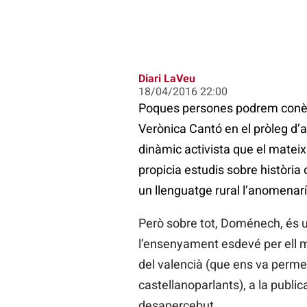
Diari LaVeu
18/04/2016 22:00
Poques persones podrem conèix
Verònica Cantó en el pròleg d’a
dinàmic activista que el mateix
propicia estudis sobre història
un llenguatge rural l’anomenar
Però sobre tot, Doménech, és u
l’ensenyament esdevé per ell ma
del valencià (que ens va perme
castellanoparlants), a la public
desapercebut.