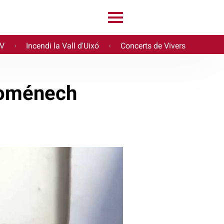
PV
Incendi la Vall d'Uixó
Concerts de Vivers
·
·
 Doménech