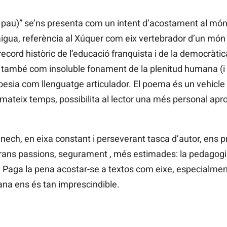
la i pau)” se’ns presenta com un intent d’acostament al món
aigua, referència al Xúquer com eix vertebrador d’un món i
 record històric de l’educació franquista i de la democràtic
també com insoluble fonament de la plenitud humana (i p
esia com llenguatge articulador. El poema és un vehicle 
l mateix temps, possibilita al lector una més personal apr
nech, en eixa constant i perseverant tasca d’autor, ens pr
rans passions, segurament , més estimades: la pedagogia
. Paga la pena acostar-se a textos com eixe, especialme
ana ens és tan imprescindible.