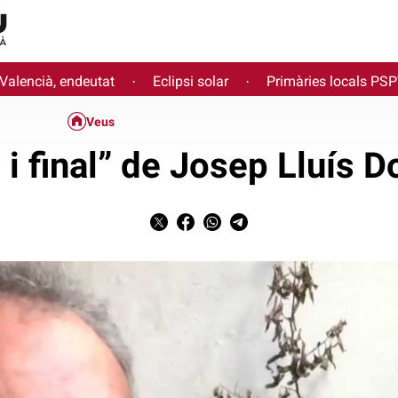
 Valencià, endeutat
Eclipsi solar
Primàries locals PS
·
·
Veus
i i final” de Josep Lluís