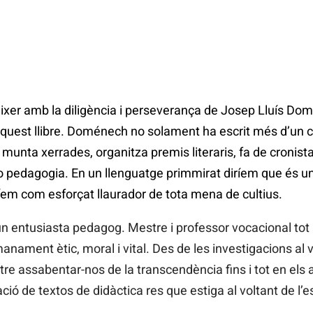
er amb la diligència i perseverança de Josep Lluís Do
quest llibre. Doménech no solament ha escrit més d’un ce
 munta xerrades, organitza premis literaris, fa de cronis
 o pedagogia. En un llenguatge primmirat diríem que és u
íem com esforçat llaurador de tota mena de cultius.
n entusiasta pedagog. Mestre i professor vocacional tot 
nament ètic, moral i vital. Des de les investigacions al vo
tre assabentar-nos de la transcendència fins i tot en els
ació de textos de didàctica res que estiga al voltant de l’e