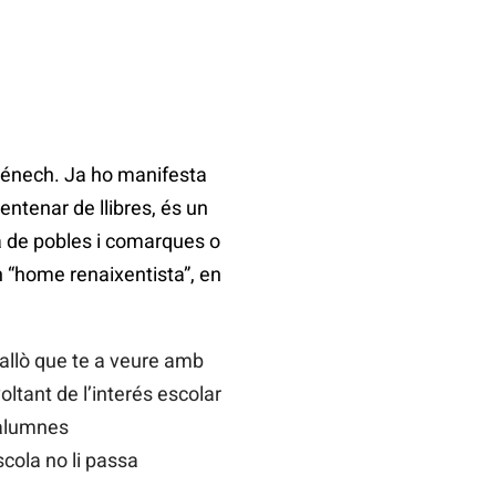
ménech. Ja ho manifesta
ntenar de llibres, és un
ta de pobles i comarques o
n “home renaixentista”, en
allò que te a veure amb
ltant de l’interés escolar
 alumnes
scola no li passa