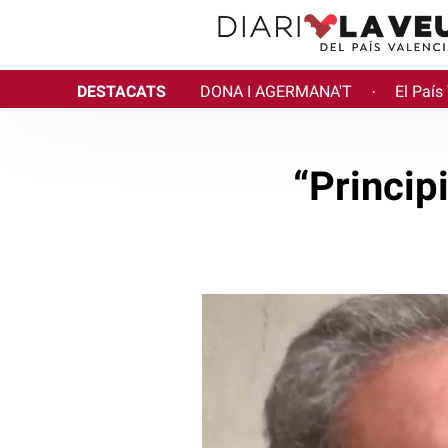
DESTACATS
DONA I AGERMANA'T
El País
·
“Princip