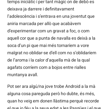
temps iniciàtic i per tant màgic on de debò es
deixava ja darrere i definitavament
l’adolescència i s’entrava en una joventut que
aniria marcada per allò que acabàvem
d’experimentar com un gravat a foc, o com
aquell cor que a punta de navalla es deixà a la
soca d’un pi que mai més tornaríem a vore
malgrat no oblidar-se d’ell com no s’oblidaríem
de l’aroma i la calor d’aquella mà de la qual
agafats corríem com a bojos entre rialles
muntanya avall.
Pot ser ara algú/na jove trobe Android a la mà
alguna cosa pareguda però ho dubte, és més,
quan ho veig em donen llàstima perquè recorde
el que jo féu a la seua edat a les Pasqües i el que