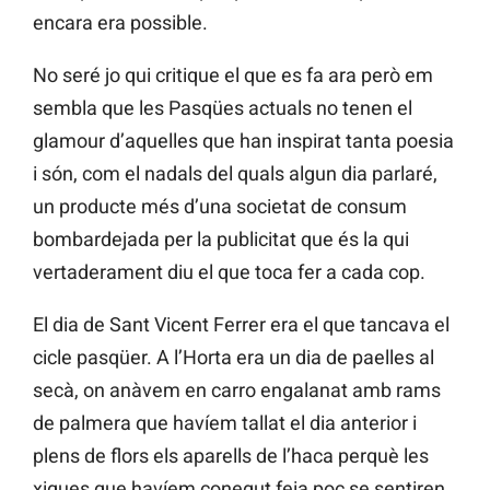
encara era possible.
No seré jo qui critique el que es fa ara però em
sembla que les Pasqües actuals no tenen el
glamour d’aquelles que han inspirat tanta poesia
i són, com el nadals del quals algun dia parlaré,
un producte més d’una societat de consum
bombardejada per la publicitat que és la qui
vertaderament diu el que toca fer a cada cop.
El dia de Sant Vicent Ferrer era el que tancava el
cicle pasqüer. A l’Horta era un dia de paelles al
secà, on anàvem en carro engalanat amb rams
de palmera que havíem tallat el dia anterior i
plens de flors els aparells de l’haca perquè les
xiques que havíem conegut feia poc se sentiren