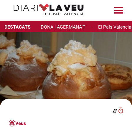
DESTACATS
DONA I AGERMANA'T
El País Valencià
·
4′
Veus