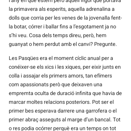
l’any en què estem però aquell vigor que portava
la primavera als esperits, aquella adrenalina a
dolls que corria per les venes de la jovenalla fent-
la botar, córrer i ballar fins a l’esgotament ja no
s’hi veu. Cosa dels temps direu, però, hem
guanyat o hem perdut amb el canvi? Pregunte.
Les Pasqües era el moment cíclic anual per a
conéixer-se els xics i les xiques, per eixir junts en
colla i assajar els primers amors, tan efímers
com apassionats però que deixaven una
empremta oculta de duració infinita que havia de
marcar moltes relacions posteriors. Pot ser el
primer bes esperava darrere una garrofera o el
primer abraç asseguts al marge d’un bancal. Tot
o res podia ocórrer perquè era un temps on tot