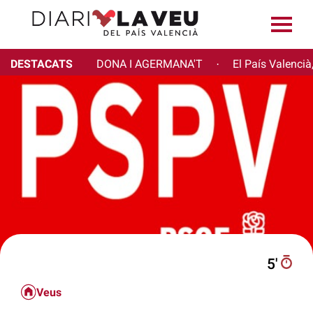
DESTACATS
DONA I AGERMANA'T
El País Valencià
·
5′
Veus