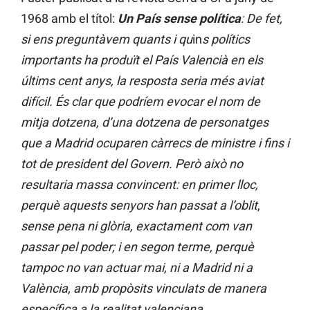
1968 amb el títol:
Un
País sense política
: De fet,
si ens preguntàvem quants i qu
in
s polítics
importants ha produït el País Valencià en els
últims cent anys, la resposta seria més aviat
difícil. És clar que podríem evocar el nom de
mitja dotzena, d’una dotzena de personatges
que a Madrid ocuparen càrrecs de ministre i fins i
tot de president del Govern. Però això no
resultaria massa convincent: en primer lloc,
perquè aquests senyors han passat a l’oblit
,
sense pena ni glòria, exactament com van
passar pel poder; i en segon terme, perquè
tampoc no van actuar mai, ni a Madrid ni a
València, amb propòsits
vinculats de manera
específica a la realitat valenciana
.