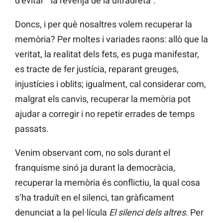
d’evitar “ la revenja de la ultradreta”.
Doncs, i per què nosaltres volem recuperar la
memòria? Per moltes i variades raons: allò que la
veritat, la realitat dels fets, es puga manifestar,
es tracte de fer justícia, reparant greuges,
injustícies i oblits; igualment, cal considerar com,
malgrat els canvis, recuperar la memòria pot
ajudar a corregir i no repetir errades de temps
passats.
Venim observant com, no sols durant el
franquisme sinó ja durant la democràcia,
recuperar la memòria és conflictiu, la qual cosa
s’ha traduït en el silenci, tan gràficament
denunciat a la pel·lícula
El silenci dels altres
. Per