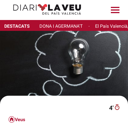
DESTACATS
DONA I AGERMANA'T
El País Valencià
·
4′
Veus