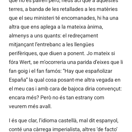
que no es pairen però, heus ací que a aquestes
terres, a banda de les retallades a les matèries
que el seu ministeri té encomanades, hi ha una
altra que ens aplega a la mateixa ànima,
almenys a uns quants: el redreçament
mitjançant l’entrebanc a les llengües
perifèriques, que diuen a ponent. Jo mateix si
fóra Wert, se m’ocorreria una parida d’eixes que li
fan goig i el fan famós: “Hay que españolizar
España” la qual cosa posant-me altra vegada en
el meu cas i amb cara de bajoca diria convençut:
encara més? Però no és tan estrany com
veurem més avall.
I és que clar, l’idioma castellà, mal dit espanyol,
conté una càrrega imperialista, altres ‘de facto’