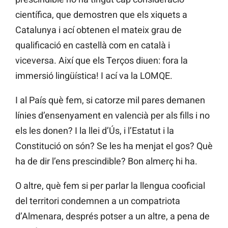
científica, que demostren que els xiquets a
Catalunya i ací obtenen el mateix grau de
qualificació en castellà com en català i
viceversa. Així que els Terços diuen: fora la
immersió lingüística! I ací va la LOMQE.
I al País què fem, si catorze mil pares demanen
línies d’ensenyament en valencià per als fills i no
els les donen? I la llei d’Ús, i l’Estatut i la
Constitució on són? Se les ha menjat el gos? Què
ha de dir l’ens prescindible? Bon almerç hi ha.
O altre, què fem si per parlar la llengua cooficial
del territori condemnen a un compatriota
d’Almenara, després potser a un altre, a pena de