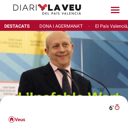
DESTACATS
DONA I AGERMANA'T
El País Valencià
·
6′
Veus