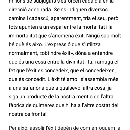
milions de subjugats s’esforcen cada dia en la
direcció adequada. Se’ns indiquen diversos
camins i cadascú, aparentment, tria el seu, però
tots apunten a un espai entre la mortalitat i la
immortalitat que s’anomena èxit. Ningú sap molt
bé què és això. L’expressió que s’utilitza
normalment, «obtindre èxit», dóna a entendre
que és una cosa entre la divinitat i tu, i amaga el
fet que l’èxit es concedeix, que el concedeixen,
que és concedit. L’èxit té amo i s’assembla més
a una safanòria que a qualsevol altra cosa, ja
siga un producte de la nostra ment o de l’altra
fàbrica de quimeres que hi ha a l’altre costat del
nostre os frontal.
Per això, assolir l’èxit depén de com enfoquem la