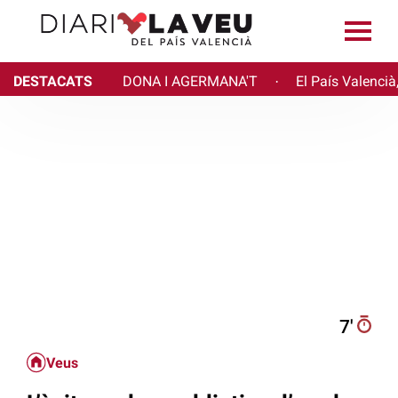
DESTACATS
DONA I AGERMANA'T
El País Valencià
·
7′
Veus