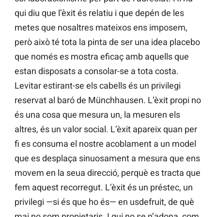
qui diu que l’èxit és relatiu i que depén de les
metes que nosaltres mateixos ens imposem,
però això té tota la pinta de ser una idea placebo
que només es mostra eficaç amb aquells que
estan disposats a consolar-se a tota costa.
Levitar estirant-se els cabells és un privilegi
reservat al baró de Münchhausen. L’èxit propi no
és una cosa que mesura un, la mesuren els
altres, és un valor social. L’èxit apareix quan per
fi es consuma el nostre acoblament a un model
que es desplaça sinuosament a mesura que ens
movem en la seua direcció, perquè es tracta que
fem aquest recorregut. L’èxit és un préstec, un
privilegi —si és que ho és— en usdefruit, de què
mai no som propietaris. I qui no se n’adona, com