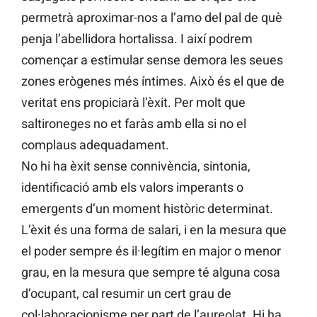
permetrà aproximar-nos a l’amo del pal de què
penja l’abellidora hortalissa. I així podrem
començar a estimular sense demora les seues
zones erògenes més íntimes. Això és el que de
veritat ens propiciarà l’èxit. Per molt que
saltironeges no et faràs amb ella si no el
complaus adequadament.
No hi ha èxit sense connivència, sintonia,
identificació amb els valors imperants o
emergents d’un moment històric determinat.
L’èxit és una forma de salari, i en la mesura que
el poder sempre és il·legítim en major o menor
grau, en la mesura que sempre té alguna cosa
d’ocupant, cal resumir un cert grau de
col·laboracionisme per part de l’aureolat. Hi ha