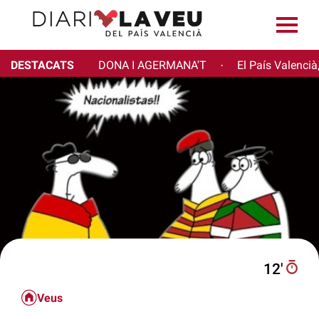
DESTACATS
DONA I AGERMANA'T
El País Valencià
·
12′
Veus