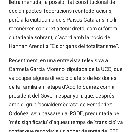
lletra menuda, la possibilitat constitucional de
decidir pactes, federacions i confederacions,
però a la ciutadania dels Països Catalans, no li
reconèixen cap dret a tenir drets, com si fórem
ciutadania sobrant, d’acord amb la noció de
Hannah Arendt a “Els orígens del totalitarisme”.
Recentment, en una entrevista televisiva a
Carmela Garcia Moreno, diputada de la UCD, que
va ocupar alguna direcció d’afers de les dones i
de la família en l’etapa d’Adolfo Suárez com a
president del Govern espanyol i, que, després,
amb el grup ‘socialdemòcrata’ de Fernández
Ordoñez, se’n passaren al PSOE, preguntada pel
‘més significatiu’ d’aquest temps de ‘transició’ va
contar que recordava un sopar després del 23F