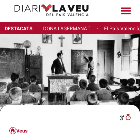
DESTACATS
DONA I AGERMANA'T
El País Valencià
·
3′
Veus