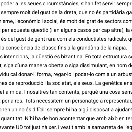
st poder a les seues circumstàncies, s’han fet servir sempr
sempre molt del gust de la dreta, que no és partidària gas
nisme, l’econòmic i social, és molt del grat de sectors co
 per aquesta qüestió (i en alguns casos per cap altra), 
s del gust de gent rara com els conductistes radicals, 
la consciència de classe fins a la grandària de la nàpia.
intencions, la qüestió és bizantina. En tota estructura so
ant, siga d’una manera oberta o siga dissimulant, en nom de
individu cal donar-li forma, regar-lo i podar-lo com a un arbus
s de reproducció i la societat, els seus. La genètica en
et a mida. I nosaltres tan contents, perquè una cosa sense
x per a res. Tots necessitem un personatge a representar, i
donen un no és difícil: sempre hi ha algú disposat a ajudar-
a quantitat. N’hi ha de bon acontentar que amb això en tene
vante UD tot just nàixer, i vestit amb la samarreta de l’equ