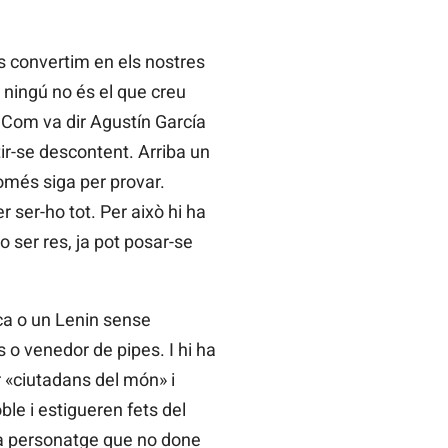
ns convertim en els nostres
, ningú no és el que creu
. Com va dir Agustín García
tir-se descontent. Arriba un
omés siga per provar.
 ser-ho tot. Per això hi ha
 ser res, ja pot posar-se
ca o un Lenin sense
 o venedor de pipes. I hi ha
r «ciutadans del món» i
ble i estigueren fets del
 ha personatge que no done