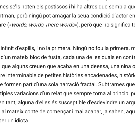
enes se’ls noten els postissos i hi ha altres que sembla q
man, però ningú pot amagar la seua condició d’actor en
re («
words, words, mere words
»), però que ho significa t
infinit d’espills, i no la primera. Ningú no fou la primera,
r d’un mateix bloc de fusta, cada una de les quals en cont
a que alguns creuen que acaba en una deessa, una nina o 
e interminable de petites històries encadenades, històrie
 formen part d’una sola narració fractal. Subtrames qu
ples variacions d’un relat que sempre torna al principi p
n tant, alguna d’elles és susceptible d’esdevindre un ar
al mateix conte de començar i mai acabar, ja saben, aquell
er un idiota.