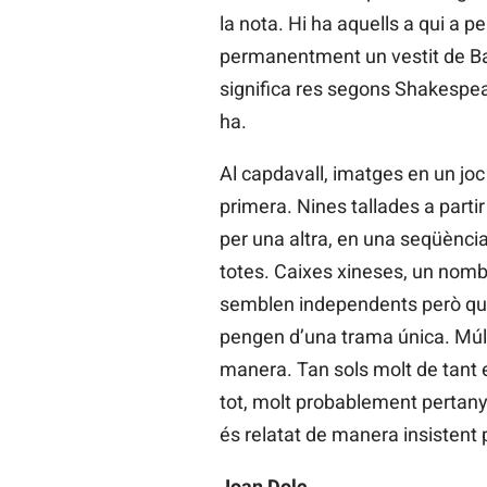
la nota. Hi ha aquells a qui a p
permanentment un vestit de Bat
significa res segons Shakespea
ha.
Al capdavall, imatges en un joc 
primera. Nines tallades a parti
per una altra, en una seqüènci
totes. Caixes xineses, un nombr
semblen independents però que
pengen d’una trama única. Múlti
manera. Tan sols molt de tant e
tot, molt probablement pertany 
és relatat de manera insistent p
Joan Dolç