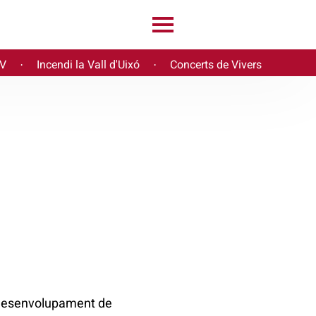
PV
Incendi la Vall d'Uixó
Concerts de Vivers
·
·
l desenvolupament de