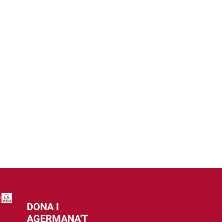
DONA I
AGERMANA'T