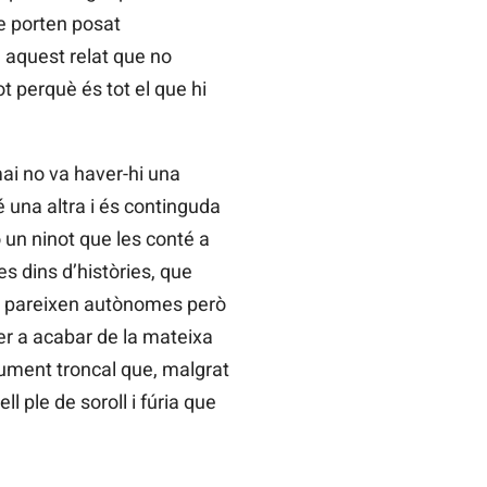
ue porten posat
 aquest relat que no
ot perquè és tot el que hi
 mai no va haver-hi una
é una altra i és continguda
un ninot que les conté a
s dins d’històries, que
e pareixen autònomes però
er a acabar de la mateixa
gument troncal que, malgrat
 ple de soroll i fúria que