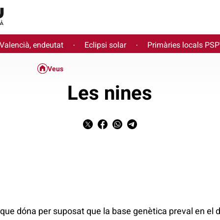
 Valencià, endeutat
Eclipsi solar
Primàries locals PS
·
·
Veus
Les nines
l que dóna per suposat que la base genètica preval en e