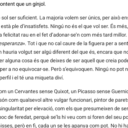
ontent que un gínjol.
 sol ser suficient. La majoria volem ser únics, per això e
 està ple d’insatisfets. Ningú no és el que vol ser. És més
a felicitat rau en el fet d’adonar-se’n com més tard millor
 esperanza
». Tot i que no cal caure de la figuera per a sen
auria volgut ser algú diferent del que és, encara que n
 alguna cosa és que deixes de ser aquell que creia poder
, per a no equivocar-se. Però s’equivoquen. Ningú no pot no
rfil i el té una miqueta diví.
com un Cervantes sense Quixot, un Picasso sense Guerni
són com qualsevol altre vulgar funcionari, pintor de parets
singularitat per elevació, com els que presumeixen de se
poc de feredat, perquè se’ls hi veu com si foren del seu po
nisses, però en fi, cada un se les apanya com pot. No hi