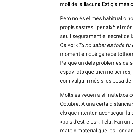
moll de la llacuna Estígia més c
Però no és el més habitual o no
propis sastres i per això el món
ser. I segurament el secret de l
Calvo: «
Tu no saber es toda tu
moment en què gairebé tothom h
Perquè un dels problemes de ser
espavilats que trien no ser res
com vulga, i més si es posa de pe
Molts es veuen a si mateixos 
Octubre. A una certa distància 
els que intenten aconseguir la 
«pols d’estreles». Tela. Fan un 
mateix material que les llonga