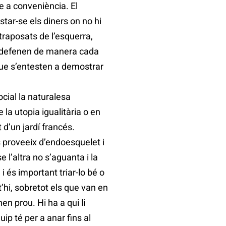
e a conveniència. El
tar-se els diners on no hi
ntraposats de l’esquerra,
la defenen de manera cada
que s’entesten a demostrar
cial la naturalesa
 la utopia igualitària o en
t d’un jardí francés.
s proveeix d’endoesquelet i
 l’altra no s’aguanta i la
 és important triar-lo bé o
t’hi, sobretot els que van en
n prou. Hi ha a qui li
ip té per a anar fins al