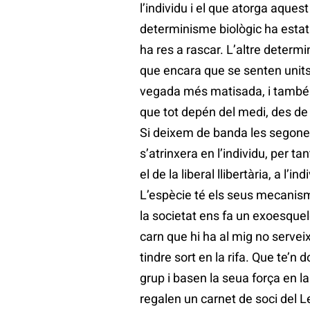
l’individu i el que atorga aque
determinisme biològic ha estat 
ha res a rascar. L’altre determi
que encara que se senten units
vegada més matisada, i també é
que tot depén del medi, des de 
Si deixem de banda les segones 
s’atrinxera en l’individu, per t
el de la liberal llibertària, a l’
L’espècie té els seus mecanisme
la societat ens fa un exoesquel
carn que hi ha al mig no servei
tindre sort en la rifa. Que te’n 
grup i basen la seua força en l
regalen un carnet de soci del Le