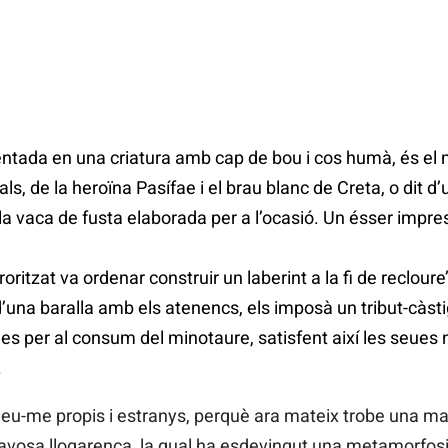
ntada en una criatura amb cap de bou i cos humà, és el 
ls, de la heroïna Pasífae i el brau blanc de Creta, o dit 
 la vaca de fusta elaborada per a l’ocasió. Un ésser impres
oritzat va ordenar construir un laberint a la fi de recloure’
’una baralla amb els atenencs, els imposà un tribut-càsti
ues per al consum del minotaure, satisfent així les seues 
.
-me propis i estranys, perquè ara mateix trobe una mani
lavosa llogarenca, la qual ha esdevingut una metamorfosi