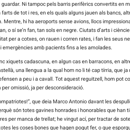
guardar. Ni tampoc pels barris perifèrics convertits en ma
arts de tot i res, en els quals alguns jauen als bancs, al
 Mentre, hi ha aeroports sense avions, llocs impressiona
 fan, o sí se’n fan, tan sols en negre. Ciutats d’arts i ciè
at per a cotxes, on rauen i corren rates, i fan les seus n
 i emergències amb pacients fins a les amolades.
nc xiquets cadascuna, en algun cas en barracons, en altre
tellà, una llengua a la qual hom no li té cap tírria, que ja
efensen a peu i a cavall. Tot aquest reguitzell, hom pot c
ja per omissió, ja per desconsideració.
ompatriotes!”, que deia Marco Antonio davant les despull
perquè són totes gavines honrades i honorables que han ti
es per manca de trellat; he vingut ací, per tractar de sote
r totes les coses bones que hagen pogut fer, o que esporgu