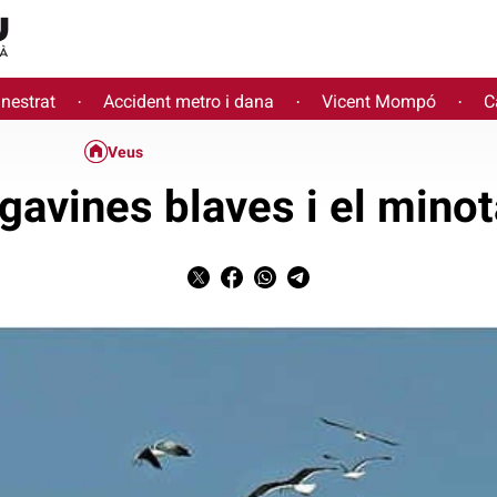
inestrat
Accident metro i dana
Vicent Mompó
C
·
·
·
Veus
gavines blaves i el mino