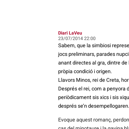
Diari LaVeu
23/07/2014 22:00
Sabem, que la simbiosi represe
jocs preliminars, parades nupcia
anant directes al gra, dintre de
pròpia condició i origen.
Llavors Minos, rei de Creta, horr
Després el rei, com a penyora d
periòdicament sis xics i sis xiq
després se’n desempellogaren
Evoque aquest romanç, perdoneu
cas del minotaure i la gavina b