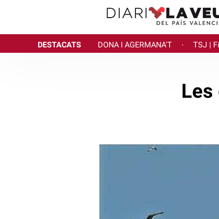
DESTACATS
DONA I AGERMANA'T
TSJ | F
·
Les 