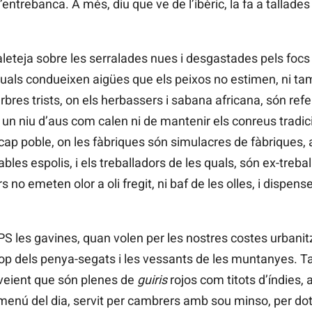
l’entrebanca. A més, diu que ve de l’ibèric, la fa a tallades 
leteja sobre les serralades nues i desgastades pels focs 
quals condueixen aigües que els peixos no estimen, ni ta
rbres trists, on els herbassers i sabana africana, són refe
 un niu d’aus com calen ni de mantenir els conreus tradic
 cap poble, on les fàbriques són simulacres de fàbriques, 
es espolis, i els treballadors de les quals, són ex-trebal
o emeten olor a oli fregit, ni baf de les olles, i dispense
GPS les gavines, quan volen per les nostres costes urbani
op dels penya-segats i les vessants de les muntanyes. T
o veient que són plenes de
guiris
rojos com titots d’índies,
 menú del dia, servit per cambrers amb sou minso, per do