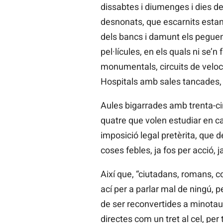
dissabtes i diumenges i dies de 
desnonats, que escarnits estan f
dels bancs i damunt els peguen.
pel·lícules, en els quals ni se’n
monumentals, circuits de velocit
Hospitals amb sales tancades,
Aules bigarrades amb trenta-ci
quatre que volen estudiar en cas
imposició legal pretèrita, que d
coses febles, ja fos per acció, 
Així que, “ciutadans, romans, c
ací per a parlar mal de ningú, 
de ser reconvertides a minotaur
directes com un tret al cel, pe