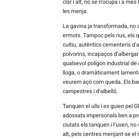
clar i alt, no se n’ocupa i a més 
les menja.
La gavina ja transformada, no a
ermots. Tampoc pels rius, els 
cultiu, autèntics cementeris d’a
polvorins, incapaços d’albergar
qualsevol polígon industrial de
lloga, o dramàticament lamentabl
veurem açò com queda. Els bars n
campestres i d’albelló.
Tanquen el ulls i es guien pel 
adossats impersonals ben a pr
ciutats els tanquen i l’usen, n
alt, pels centres menjant-se el