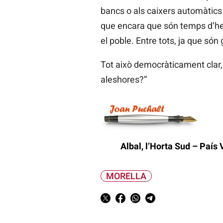
bancs o als caixers automàtics
que encara que són temps d’hero
el poble. Entre tots, ja que só
Tot això democràticament clar, i
aleshores?”
Albal, l’Horta Sud – País 
MORELLA