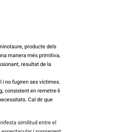
minotaure, producte dels
d’una manera més primitiva,
sionant, resultat de la
l i no fugiren ses víctimes.
g, consistent en remetre-li
necessitats. Cal dir que
festa similitud entre el
 espectacular i sorprenent,