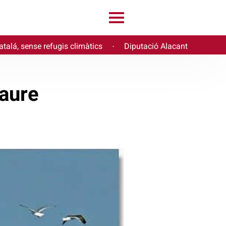
atalá, sense refugis climàtics
Diputació Alacant
·
taure