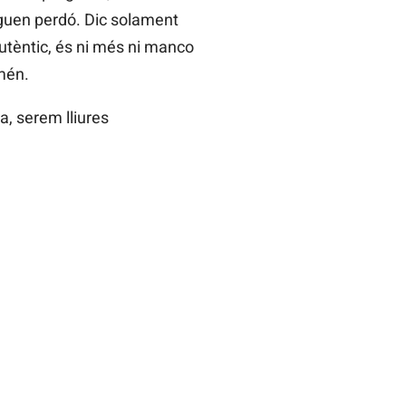
eguen perdó. Dic solament
autèntic, és ni més ni manco
Amén.
a, serem lliures