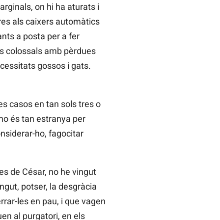
rginals, on hi ha aturats i
tres als caixers automàtics
nts a posta per a fer
ncies colossals amb pèrdues
ecessitats gossos i gats.
s casos en tan sols tres o
 no és tan estranya per
onsiderar-ho, fagocitar
es de César, no he vingut
ngut, potser, la desgràcia
rrar-les en pau, i que vagen
en al purgatori, en els