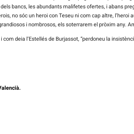
 dels bancs, les abundants malifetes ofertes, i abans pr
is, no sóc un heroi con Teseu ni com cap altre, l’heroi 
n grandiosos i nombrosos, els soterrarem el pròxim any. 
 com deia l’Estellés de Burjassot, “perdoneu la insistènci
Valencià.