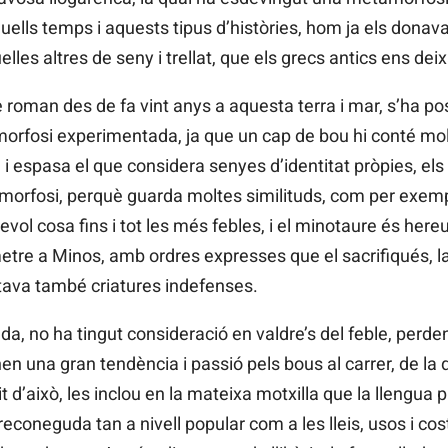
uells temps i aquests tipus d’històries, hom ja els donava
elles altres de seny i trellat, que els grecs antics ens d
e roman des de fa vint anys a aquesta terra i mar, s’ha p
morfosi experimentada, ja que un cap de bou hi conté mol
 i espasa el que considera senyes d’identitat pròpies, el
etamorfosi, perquè guarda moltes similituds, com per exem
vol cosa fins i tot les més febles, i el minotaure és hereu
etre a Minos, amb ordres expresses que el sacrifiqués, l
ocitava també criatures indefenses.
 no ha tingut consideració en valdre’s del feble, perdent 
en una gran tendència i passió pels bous al carrer, de la 
t d’això, les inclou en la mateixa motxilla que la llengua 
 reconeguda tan a nivell popular com a les lleis, usos i cos