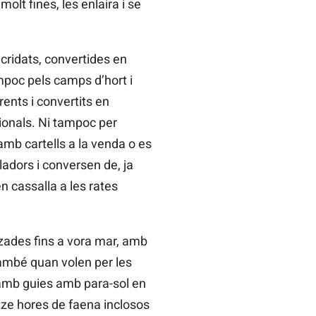
molt fines, les enlaira i se
cridats, convertides en
mpoc pels camps d’hort i
rents i convertits en
ionals. Ni tampoc per
amb cartells a la venda o es
ladors i conversen de, ja
n cassalla a les rates
tzades fins a vora mar, amb
ambé quan volen per les
 amb guies amb para-sol en
tze hores de faena inclosos