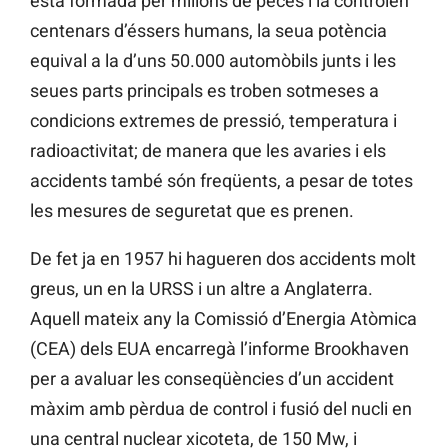
està formada per milions de peces i la controlen
centenars d’éssers humans, la seua potència
equival a la d’uns 50.000 automòbils junts i les
seues parts principals es troben sotmeses a
condicions extremes de pressió, temperatura i
radioactivitat; de manera que les avaries i els
accidents també són freqüents, a pesar de totes
les mesures de seguretat que es prenen.
De fet ja en 1957 hi hagueren dos accidents molt
greus, un en la URSS i un altre a Anglaterra.
Aquell mateix any la Comissió d’Energia Atòmica
(CEA) dels EUA encarregà l’informe Brookhaven
per a avaluar les conseqüències d’un accident
màxim amb pèrdua de control i fusió del nucli en
una central nuclear xicoteta, de 150 Mw, i