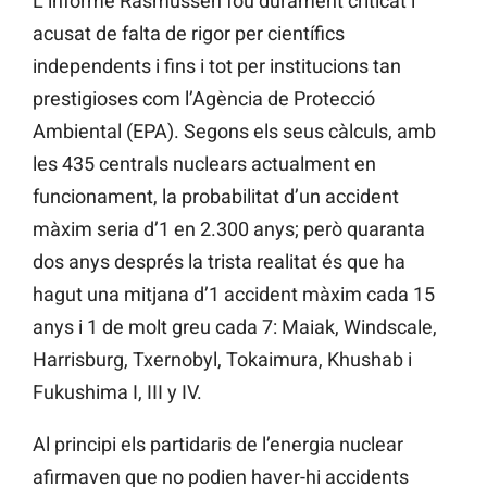
L’informe Rasmussen fou durament criticat i
acusat de falta de rigor per científics
independents i fins i tot per institucions tan
prestigioses com l’Agència de Protecció
Ambiental (EPA). Segons els seus càlculs, amb
les 435 centrals nuclears actualment en
funcionament, la probabilitat d’un accident
màxim seria d’1 en 2.300 anys; però quaranta
dos anys després la trista realitat és que ha
hagut una mitjana d’1 accident màxim cada 15
anys i 1 de molt greu cada 7: Maiak, Windscale,
Harrisburg, Txernobyl, Tokaimura, Khushab i
Fukushima I, III y IV.
Al principi els partidaris de l’energia nuclear
afirmaven que no podien haver-hi accidents