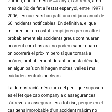
Garoña, que té més de 40 anys, i Cofrents, amb
més de 30; de fet a l’estat espanyol, entre 1997 i
2006, les nuclears han patit una mitjana anual de
60 incidents notificables. En definitiva, el que
milloren per un costat l’empitjoren per un altre i
probablement els accidents greus continuaran
ocorrent com fins ara: no podem saber quan ni
on ocorrerà el pròxim però sí que tornarà a
ocórrer, probablement durant aquesta dècada,
en algun país on hi hagen moltes, velles i mal
cuidades centrals nuclears.
La demostració més clara del perill que suposen
és el fet que cap companyia d’assegurances
s’atreveix a assegurar-les a tot risc, perquè en el
cas gens improbable d’un accident màxim no