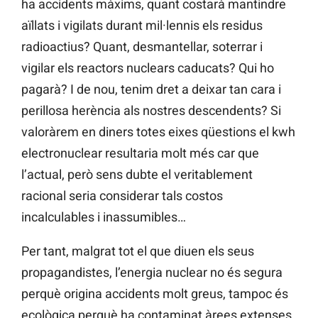
ha accidents màxims, quant costarà mantindre
aïllats i vigilats durant mil·lennis els residus
radioactius? Quant, desmantellar, soterrar i
vigilar els reactors nuclears caducats? Qui ho
pagarà? I de nou, tenim dret a deixar tan cara i
perillosa herència als nostres descendents? Si
valoràrem en diners totes eixes qüestions el kwh
electronuclear resultaria molt més car que
l’actual, però sens dubte el veritablement
racional seria considerar tals costos
incalculables i inassumibles…
Per tant, malgrat tot el que diuen els seus
propagandistes, l’energia nuclear no és segura
perquè origina accidents molt greus, tampoc és
ecològica perquè ha contaminat àrees extenses