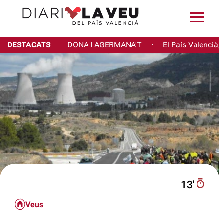
DESTACATS
DONA I AGERMANA'T
El País Valencià
·
13′
Veus