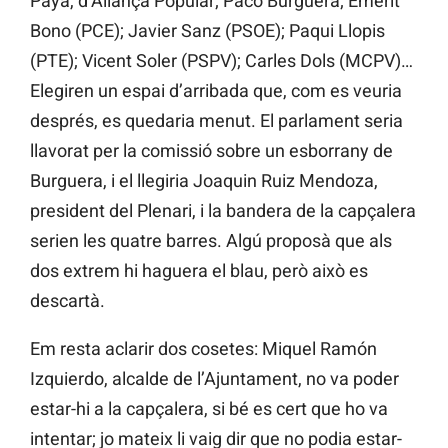
Payà, d’Aliança Popular; Paco Burguera; Emèrit
Bono (PCE); Javier Sanz (PSOE); Paqui Llopis
(PTE); Vicent Soler (PSPV); Carles Dols (MCPV)…
Elegiren un espai d’arribada que, com es veuria
després, es quedaria menut. El parlament seria
llavorat per la comissió sobre un esborrany de
Burguera, i el llegiria Joaquin Ruiz Mendoza,
president del Plenari, i la bandera de la capçalera
serien les quatre barres. Algú proposà que als
dos extrem hi haguera el blau, però això es
descartà.
Em resta aclarir dos cosetes: Miquel Ramón
Izquierdo, alcalde de l’Ajuntament, no va poder
estar-hi a la capçalera, si bé es cert que ho va
intentar; jo mateix li vaig dir que no podia estar-