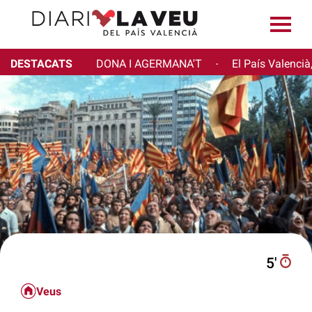
DESTACATS
DONA I AGERMANA'T
El País Valencià
·
5′
Veus