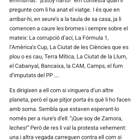
emmurriat: “¡Estoy harto!” em contesta quan li
pregunte com li ha anat el viatge. I és que en
arribar-hi, en seure’s a la taula de sa casa, ja li
comencen a caure les bromes i sempre sobre el
mateix: La corrupció d’ací, La Fórmula 1,
l’Amèrica’s Cup, La Ciutat de les Ciències que es
plou o es cau, Terra Mítica, La Ciutat de la Llum,
el Cabanyal, Bancaixa, la CAM, Camps, el fum
d’imputats del PP ….
Es dirigixen a ell com si vinguera d’un altre
planeta, però el que pitjor porta és què li ho facen
amb sorna. Sembla que estaven esperant-lo
només per a riure’s d’ell: “¡Que soy de Zamora,
leches!” Però de res li val la protesta vehement:
una i altra vegada carreguen contra ell com si