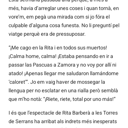
més, havia d’arreglar unes coses i quan tornà, en
vore’m, em pegà una mirada com si jo fóra el
culpable d’alguna cosa funesta. No li preguntí pel
viatge perquè era de pressuposar.
“¡Me cago en la Rita i en todos sus muertos!
¡Calma home, calma! ¡Estaba pensando en ir a
passar las Pascuas a Zamora y no voy por allí ni
atado! ¡Apenas llegar me saludaron llamándome
‘caloret’”. Jo em vaig haver de mossegar la
llengua per no esclatar en una rialla però semblà
que m’ho notà: “¡Riete, riete, total por uno más!”
I és que l’espectacle de Rita Barberà a les Torres
de Serrans ha arribat als indrets més inesperats