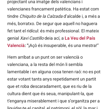
projectant una imatge dels valencians i
valencianes francament patètica. Ha estat com
tindre
Chiquito de la Calzada
d’alcalde i, a més a
més, borratxo. De segur que aquell no haguera
fet tant el ridícul: és més professional. El mateix
genial
Xavi Castillo
deia ací, a
La Veu del País
Valencià
: “
¡Açò és insuperable, és una mestra!”
Hem arribat a un punt on ser valencià o
valenciana, a la resta del món li sembla
lamentable i en alguna cosa tenen raó: no es pot
estar votant tants anys repetidament un partit
que et roba descaradament, que es riu de la
cultura dient que és seua, manipulant-la, que
t’enganya miserablement i que s’organitza per a
liquidar-te el capital, el patrimoni, el sòl, la mar i