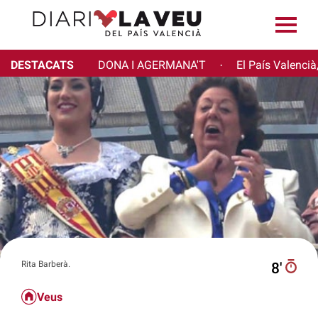
DESTACATS
DONA I AGERMANA'T
El País Valencià
·
Rita Barberà.
8′
Veus