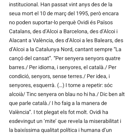
institucional. Han passat vint anys des de la
seua mort el 10 de març del 1995, però encara
no poden suportar-lo perquè Ovidi és Països
Catalans, des d’Alcoi a Barcelona, des d’Alcoi i
Alacant a València, des d’Alcoi a les Balears, des
d’Alcoi a la Catalunya Nord, cantant sempre “La
cançó del cansat”. “Per senyera senyors quatre
barres./ Per idioma, i senyores, el català./ Per
condició, senyors, sense terres./ Per idea, i
senyores, esquerrà. (…) I torne a repetir: sóc
alcoià/ Tinc senyera on blau no hi ha./ Dic ben alt
que parle català./ I ho faig a la manera de
València”. I tot plegat els fot molt. Ovidi ha
esdevingut un ‘mite’ que revela la miserabilitat i
la baixíssima qualitat política i humana d’un