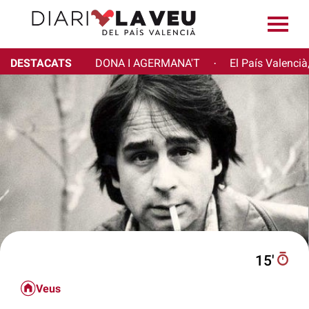
DESTACATS
DONA I AGERMANA'T
El País Valencià
·
15′
Veus