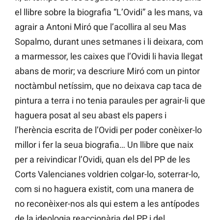
el llibre sobre la biografia “L’Ovidi” a les mans, va
agrair a Antoni Miró que l’acollira al seu Mas
Sopalmo, durant unes setmanes i li deixara, com
a marmessor, les caixes que l’Ovidi li havia llegat
abans de morir; va descriure Miró com un pintor
noctàmbul netíssim, que no deixava cap taca de
pintura a terra i no tenia paraules per agrair-li que
haguera posat al seu abast els papers i
l’herència escrita de l’Ovidi per poder conèixer-lo
millor i fer la seua biografia… Un llibre que naix
per a reivindicar l’Ovidi, quan els del PP de les
Corts Valencianes voldrien colgar-lo, soterrar-lo,
com si no haguera existit, com una manera de
no reconèixer-nos als qui estem a les antípodes
de la ideologia reaccionària del PP i del