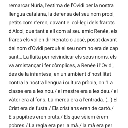
remarcar Núria, l’estima de l’Ovidi per la nostra
llengua catalana, la defensa del seu nom propi,
petits com n’eren, davant el col·legi dels frarots
d’Alcoi, que tant a ell com al seu amic Renée, els
frares els volien dir Renato o José, posat davant
del nom d’Ovidi perquè el seu nom no era de cap
sant… La lluita per reivindicar els seus noms, els
va amistançar i fer còmplices, a Renée i l’Ovidi,
des de la infantesa, en un ambient d’hostilitat
contra la nostra llengua i cultura pròpia, on “La
classe era a les nou./ el mestre era a les deu./ el
vàter era al fons. La merda era a l’entrada. (…) El
Crist era de fusta./ Els cristians eren de cartó./
Els pupitres eren bruts./ Els que sèiem érem
pobres./ La regla era per la mà./ la mà era per