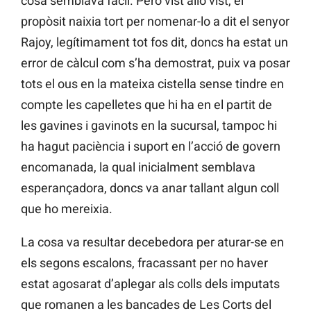
cosa semblava fàcil. Però vist allò vist, el
propòsit naixia tort per nomenar-lo a dit el senyor
Rajoy, legítimament tot fos dit, doncs ha estat un
error de càlcul com s’ha demostrat, puix va posar
tots el ous en la mateixa cistella sense tindre en
compte les capelletes que hi ha en el partit de
les gavines i gavinots en la sucursal, tampoc hi
ha hagut paciència i suport en l’acció de govern
encomanada, la qual inicialment semblava
esperançadora, doncs va anar tallant algun coll
que ho mereixia.
La cosa va resultar decebedora per aturar-se en
els segons escalons, fracassant per no haver
estat agosarat d’aplegar als colls dels imputats
que romanen a les bancades de Les Corts del