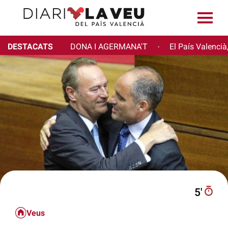
DESTACATS
DONA I AGERMANA'T
El País Valencià
·
5′
Veus