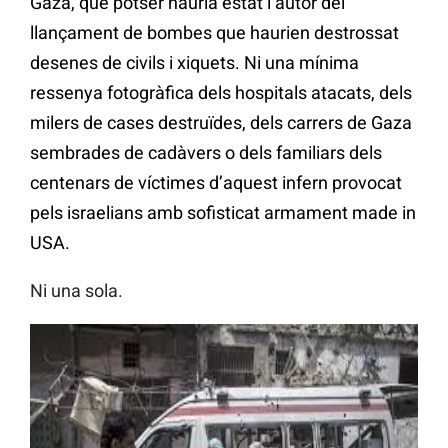
Gaza, què potser hauria estat l’autor del
llançament de bombes que haurien destrossat
desenes de civils i xiquets. Ni una mínima
ressenya fotogràfica dels hospitals atacats, dels
milers de cases destruïdes, dels carrers de Gaza
sembrades de cadàvers o dels familiars dels
centenars de víctimes d’aquest infern provocat
pels israelians amb sofisticat armament made ​​in
USA.
Ni una sola.