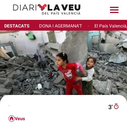
DESTACATS
DONA I AGERMANA'T
El País Valencià
·
-
3′
Veus