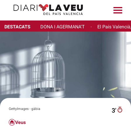
DESTACATS
DONA I AGERMANA'T
El País Valencià
·
GettyImages - gàbia
3′
Veus