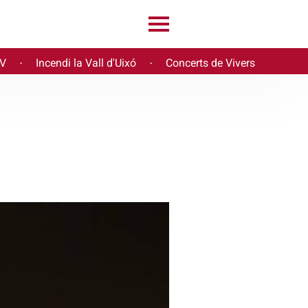
PV
Incendi la Vall d'Uixó
Concerts de Vivers
·
·