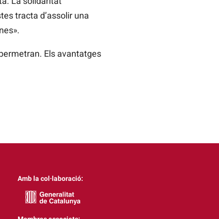
ta. La solidaritat
stes tracta d’assolir una
ones».
 permetran. Els avantatges
Amb la col·laboració: