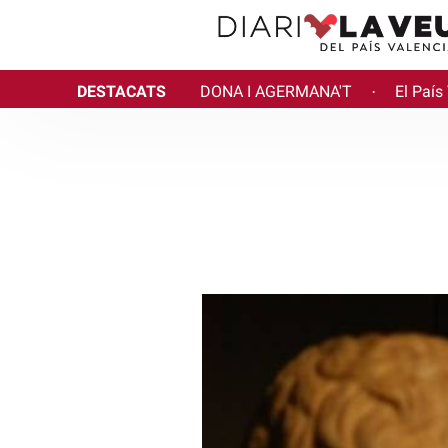
DESTACATS
DONA I AGERMANA'T
El País
·