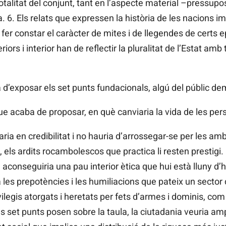
otalitat del conjunt, tant en l’aspecte material –pressup
. 6. Els relats que expressen la història de les nacions i
e fer constar el caràcter de mites i de llegendes de cert
eriors i interior han de reflectir la pluralitat de l’Estat am
d’exposar els set punts fundacionals, algú del públic de
que acaba de proposar, en què canviaria la vida de les per
ria en credibilitat i no hauria d’arrossegar-se per les a
ls ardits rocambolescos que practica li resten prestigi.
conseguiria una pau interior ètica que hui està lluny d’ha
a les prepotències i les humiliacions que pateix un sector 
legis atorgats i heretats per fets d’armes i dominis, com ja
 set punts posen sobre la taula, la ciutadania veuria ampli