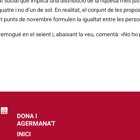
tat social que implica una distribució de la riquesa més jus
 quatre i no d’un de sol. En realitat, el conjunt de les propo
set punts de novembre formulen la igualtat entre les pers
 remogué en el seient i, abaixant la veu, comentà: «No ho
DONA I
AGERMANA'T
INICI