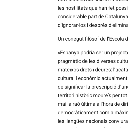
les hostilitats que han fet pos
considerable part de Catalunya
d’ignorar-los i després d’elimina
Un conegut filòsof de l’Escola 
«Espanya podria ser un projecte 
pragmàtic de les diverses cultur
mateixos drets i deures: l’aca
cultural i econòmic actualment e
de significar la prescripció d’u
territori històric moure’s per to
mai la raó última a l’hora de di
democràticament com a màxims d
les llengües nacionals conviura