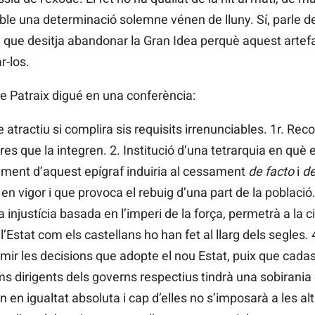
sible una determinació solemne vénen de lluny. Sí, parle d
 que desitja abandonar la Gran Idea perquè aquest artefa
r-los.
de Patraix digué en una conferència:
atractiu si complira sis requisits irrenunciables. 1r. Rec
es que la integren. 2. Institució d’una tetrarquia en què 
tament d’aquest epígraf induiria al cessament
de facto
i
de
n vigor i que provoca el rebuig d’una part de la població.
na injustícia basada en l’imperi de la força, permetrà a la 
t l’Estat com els castellans ho han fet al llarg dels segles
rimir les decisions que adopte el nou Estat, puix que cada
irigents dels governs respectius tindrà una sobirania eq
n en igualtat absoluta i cap d’elles no s’imposarà a les a