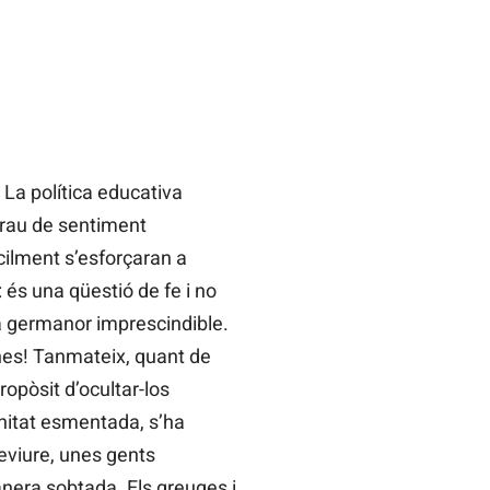
La política educativa
grau de sentiment
ícilment s’esforçaran a
 és una qüestió de fe i no
 la germanor imprescindible.
ïnes! Tanmateix, quant de
opòsit d’ocultar-los
 unitat esmentada, s’ha
eviure, unes gents
manera sobtada. Els greuges i