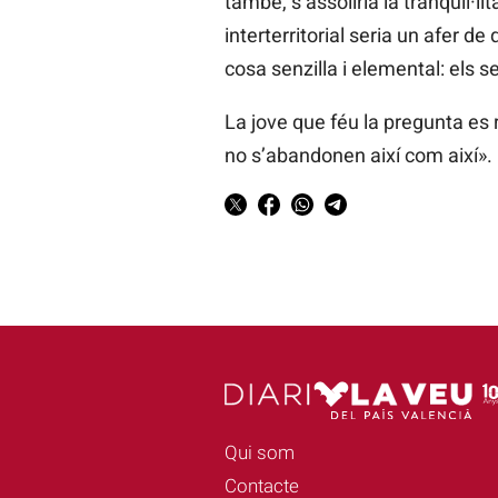
també, s’assoliria la tranquil·li
interterritorial seria un afer de
cosa senzilla i elemental: els 
La jove que féu la pregunta es
no s’abandonen així com així».
Qui som
Contacte