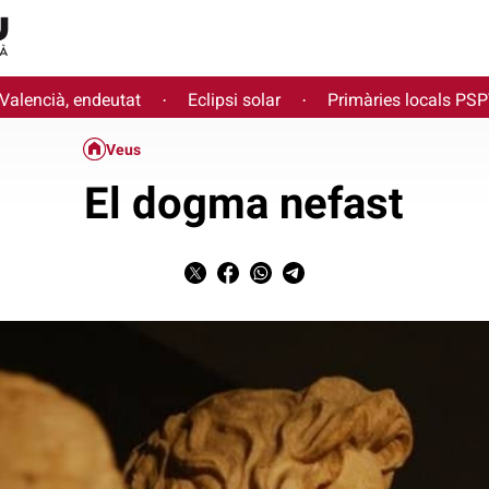
 Valencià, endeutat
Eclipsi solar
Primàries locals PS
·
·
Veus
El dogma nefast