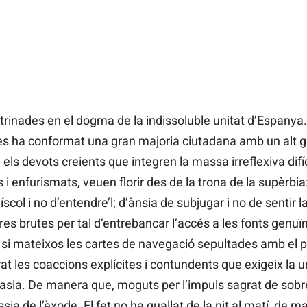
rinades en el dogma de la indissoluble unitat d’Espanya. 
es ha conformat una gran majoria ciutadana amb un alt 
, els devots creients que integren la massa irreflexiva dif
i enfurismats, veuen florir des de la trona de la supèrbia:
scol i no d’entendre’l; d’ànsia de subjugar i no de sentir
es brutes per tal d’entrebancar l’accés a les fonts genu
 si mateixos les cartes de navegació sepultades amb el pr
algrat les coaccions explícites i contundents que exigeix la
asia. De manera que, moguts per l’impuls sagrat de sobr
ssia de l’èxode. El fet no ha quallat de la nit al matí, de 