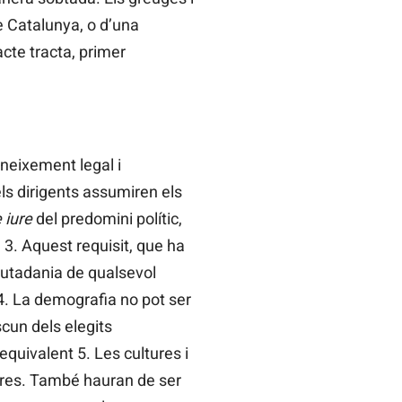
e Catalunya, o d’una
cte tracta, primer
oneixement legal i
els dirigents assumiren els
 iure
del predomini polític,
 3. Aquest requisit, que ha
ciutadania de qualsevol
. 4. La demografia no pot ser
scun dels elegits
uivalent 5. Les cultures i
ltres. També hauran de ser