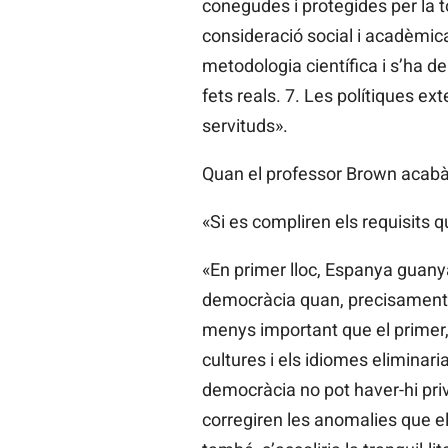
conegudes i protegides per la t
consideració social i acadèmica
metodologia científica i s’ha d
fets reals. 7. Les polítiques ext
servituds».
Quan el professor Brown acabà 
«Si es compliren els requisits 
«En primer lloc, Espanya guanya
democràcia quan, precisament, e
menys important que el primer, a
cultures i els idiomes eliminari
democràcia no pot haver-hi privi
corregiren les anomalies que els