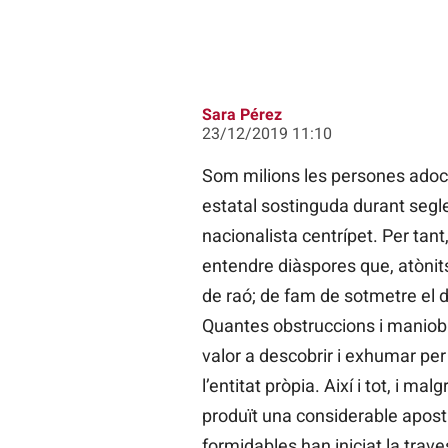
Sara Pérez
23/12/2019 11:10
Som milions les persones adoct
estatal sostinguda durant segl
nacionalista centrípet. Per tant
entendre diàspores que, atònits 
de raó; de fam de sotmetre el dí
Quantes obstruccions i maniobr
valor a descobrir i exhumar per
l’entitat pròpia. Així i tot, i m
produït una considerable apost
formidables han iniciat la trave