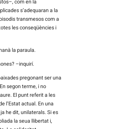
ostos–, com en la
mplicades s’adequaran a la
s episodis transmesos com a
b totes les conseqüències i
manà la paraula.
sones? –inquirí.
mbaixades pregonant ser una
 En segon terme, i no
ure. El punt referit a les
de l’Estat actual. En una
 he dit, unilaterals. Si es
ada la seua llibertat i,