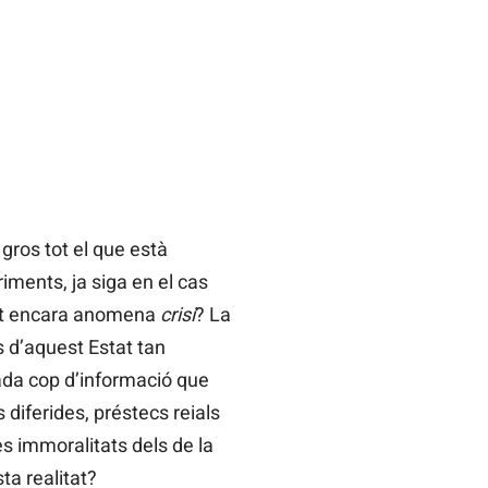
gros tot el que està
iments, ja siga en el cas
gent encara anomena
crisi
? La
s d’aquest Estat tan
ada cop d’informació que
diferides, préstecs reials
es immoralitats dels de la
sta realitat?