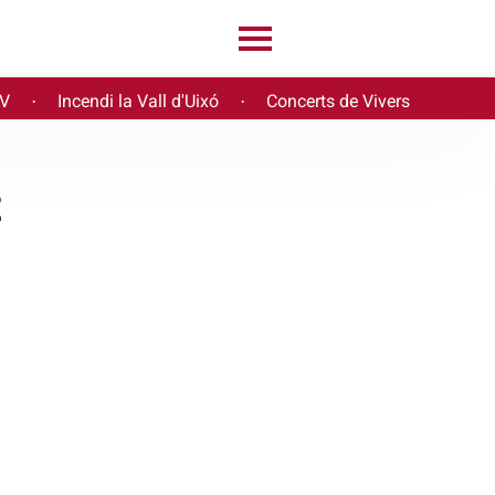
PV
Incendi la Vall d'Uixó
Concerts de Vivers
·
·
t