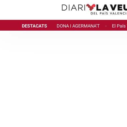
DESTACATS
DONA I AGERMANA'T
El País
·