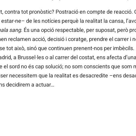
egat, contra tot pronòstic? Postració en compte de reacció
estar-ne– de les notícies perquè la realitat la cansa, l’avo
mala sang
. És una opció respectable, per suposat, però pr
 reclamen acció, decisió i coratge, prendre el carrer i n
se tot això, sinó que continuen prenent-nos per imbècils
adrid, a Brussel·les o al carrer del costat, ens afecta d’un
r-se el sord no és cap solució; no som conscients que som m
tser necessitem que la realitat es desacredite –ens des
ns decidirem a actuar…