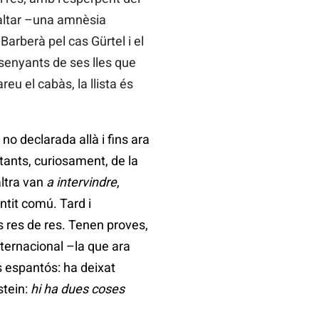
altar –una amnèsia
Barberà pel cas Gürtel i el
nsenyants de ses lles que
u el cabàs, la llista és
o declarada allà i fins ara
ntants, curiosament, de la
ltra van
a intervindre
,
ntit comú. Tard i
 res de res. Tenen proves,
ternacional –la que ara
s espantós: ha deixat
stein:
hi ha dues coses