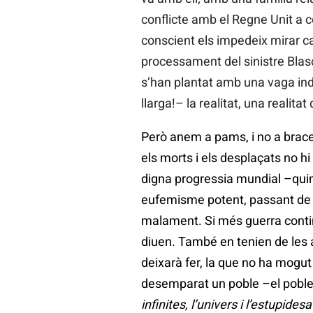
conflicte amb el Regne Unit a c
conscient els impedeix mirar ca
processament del sinistre Blasc
s’han plantat amb una vaga inde
llarga!– la realitat, una realit
Però anem a pams, i no a braces
els morts i els desplaçats no hi
digna progressia mundial –qui
eufemisme potent, passant de l’
malament. Si més guerra contin
diuen. També en tenien de les 
deixarà fer, la que no ha mogut
desemparat un poble –el poble, 
infinites, l’univers i l’estupide