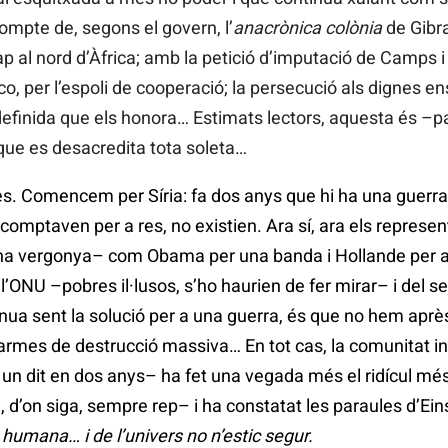
ompte de, segons el govern, l’
anacrònica colònia
de Gibr
p al nord d’Àfrica; amb la petició d’imputació de Camps i 
o, per l’espoli de cooperació; la persecució als dignes e
finida que els honora… Estimats lectors, aquesta és –pare
at que es desacredita tota soleta…
. Comencem per Síria: fa dos anys que hi ha una guerra n
 comptaven per a res, no existien. Ara sí, ara els represe
na vergonya– com Obama per una banda i Hollande per a
ONU –pobres il·lusos, s’ho haurien de fer mirar– i del se
ua sent la solució per a una guerra, és que no hem après
armes de destrucció massiva… En tot cas, la comunitat in
 un dit en dos anys– ha fet una vegada més el ridícul mé
d’on siga, sempre rep– i ha constatat les paraules d’Ein
sa humana… i de l’univers no n’estic segur.