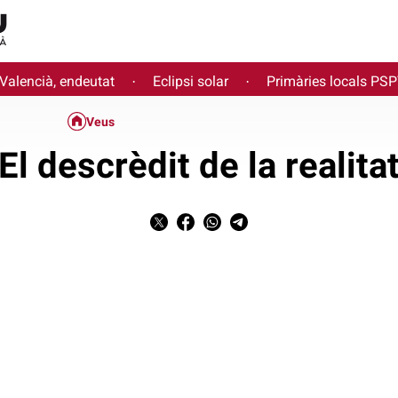
 Valencià, endeutat
Eclipsi solar
Primàries locals PS
·
·
Veus
El descrèdit de la realita