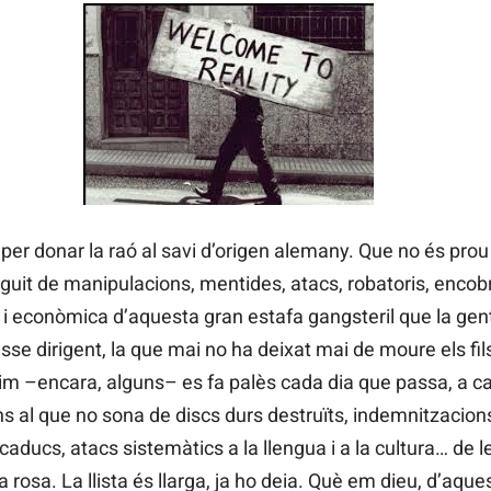
per donar la raó al savi d’origen alemany. Que no és prou 
eguit de manipulacions, mentides, atacs, robatoris, encobr
ca i econòmica d’aquesta gran estafa gangsteril que la 
asse dirigent, la que mai no ha deixat mai de moure els fil
im –encara, alguns– es fa palès cada dia que passa, a c
 al que no sona de discs durs destruïts, indemnitzacions 
 caducs, atacs sistemàtics a la llengua i a la cultura… de l
 la rosa. La llista és llarga, ja ho deia. Què em dieu, d’aque