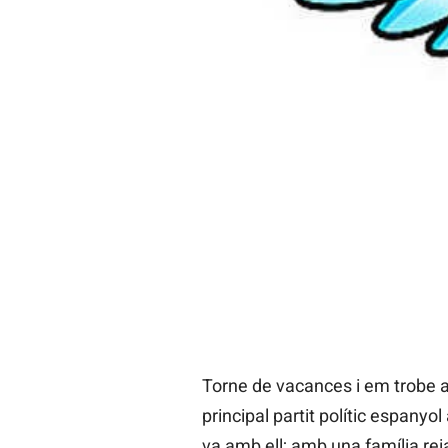
Diari LaVeu
06/09/2013 20:00
Agafe en préstec avui el títol
deixarem ací– etapa canicular.
sobre èpoques, tendències i auto
realitat en què vivim i que tro
compte de donar llum
, com di
Torne de vacances i em trobe a
principal partit polític espanyol
va amb ell; amb una família rei