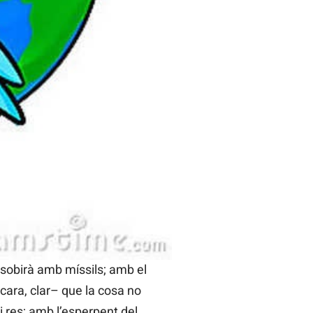
s, i llavors ho podrem tot,
Vicent Andrés Estellés
, després d’una intensa –ho
es encertades pinzellades
alitzar de manera humil la
 quals
donen fum en
 sobirà amb míssils; amb el
 cara, clar– que la cosa no
 res; amb l’esperpent del