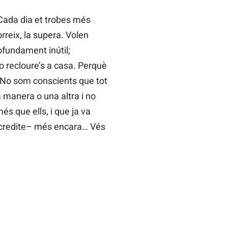
. Cada dia et trobes més
rreix, la supera. Volen
ofundament inútil;
o recloure’s a casa. Perquè
. No som conscients que tot
a manera o una altra i no
és que ells, i que ja va
acredite– més encara… Vés