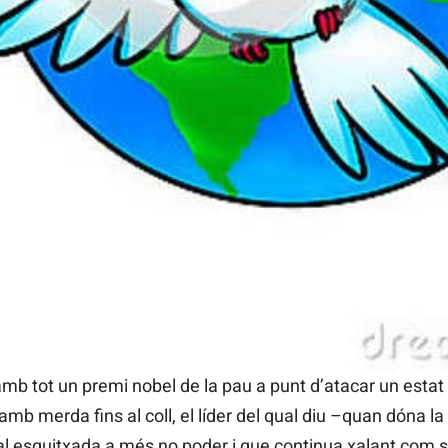
Perquè hi haurà un dia que no podrem mé
 d’un excel·lent assaig de Fuster per començar temporada
 No pretenc realitzar però, com el gran mestre suecà, un
rs de les arts plàstiques a través de la història, sinó an
be prou amarga, perquè entre uns i altres –la majoria dels
uen al meu poble– no estan deixant
rama verda
.
mb tot un premi nobel de la pau a punt d’atacar un estat
 amb merda fins al coll, el líder del qual diu –quan dóna la
al esquitxada a més no poder i que continua xalant com si