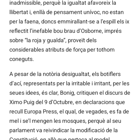
inadmissible, perquè la igualtat afavoreix la
llibertat i, enllà de pensament unívoc, no estan
per la faena, doncs emmirallant-se a l’espill els ix
reflectit l’inefable bou brau d’Osborne, imprés
sobre “la roja y gualda”, proveït dels
considerables atributs de força per tothom
coneguts.
A pesar de la notòria desigualtat, els botiflers
d’ací, representats per la irritable i irritant, per les
seues idees, és clar, Bonig, critiquen el discurs de
Ximo Puig del 9 d’Octubre, en declaracions que
recull Europa Press, el qual, de vegades, es fa de
mel i se’l mengen les mosques, perquè al seu
parlament va reivindicar la modificació de la
Constitució, en allò que pertoca al model