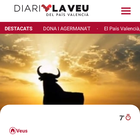
DESTACATS
DONA I AGERMANA'T
El País Valencià
·
7′
Veus