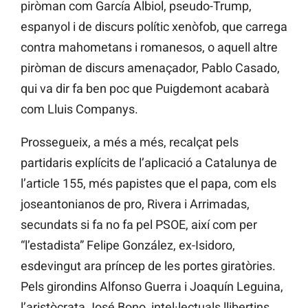
piròman com García Albiol, pseudo-Trump,
espanyol i de discurs polític xenòfob, que carrega
contra mahometans i romanesos, o aquell altre
piròman de discurs amenaçador, Pablo Casado,
qui va dir fa ben poc que Puigdemont acabarà
com Lluis Companys.
Prossegueix, a més a més, recalçat pels
partidaris explícits de l’aplicació a Catalunya de
l’article 155, més papistes que el papa, com els
joseantonianos de pro, Rivera i Arrimadas,
secundats si fa no fa pel PSOE, així com per
“l’estadista” Felipe González, ex-Isidoro,
esdevingut ara príncep de les portes giratòries.
Pels girondins Alfonso Guerra i Joaquín Leguina,
l’aristòcrata José Bono, intel·lectuals llibertins,