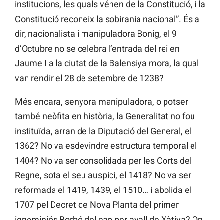
institucions, les quals vénen de la Constitució, i la
Constitució reconeix la sobirania nacional”. És a
dir, nacionalista i manipuladora Bonig, el 9
d’Octubre no se celebra l’entrada del rei en
Jaume I a la ciutat de la Balensiya mora, la qual
van rendir el 28 de setembre de 1238?
Més encara, senyora manipuladora, o potser
també neòfita en història, la Generalitat no fou
instituïda, arran de la Diputació del General, el
1362? No va esdevindre estructura temporal el
1404? No va ser consolidada per les Corts del
Regne, sota el seu auspici, el 1418? No va ser
reformada el 1419, 1439, el 1510… i abolida el
1707 pel Decret de Nova Planta del primer
ignominiós Borbó del cap per avall de Xàtiva? On