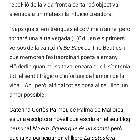
rebel·lió de la vida front a certa raó objectiva
alienada a un mateix i la intuïció creadora.
“Saps que si em trenques el cor/ me n’aniré, però
tornaré una altra vegada (…)” diuen els primers
versos de la cançó
I
’ll Be Back
de The Beatles, i
que memoren l’extraordinari poeta alemany
Hölderlin quan mussitava, encara que li s’entenia
tot, el sentit tràgic o d’infortuni de l’amor i de la
vida… Ací, però, al final tot es posa al seu lloc: un
amor possible.
Caterina Cortès Palmer, de Palma de Mallorca,
és una escriptora novell que escriu en el seu blog
personal
No em digues que és un somni,
però
que ja va participar en el llibre
La catosfera