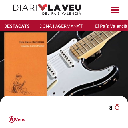
DESTACATS
DONA I AGERMANA'T
El País Valencià
·
8′
Veus