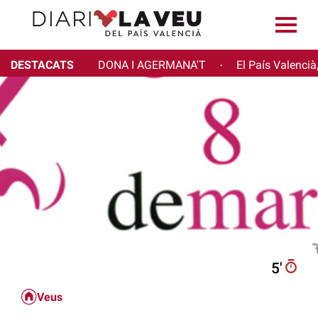
DESTACATS
DONA I AGERMANA'T
El País Valencià
·
5′
Veus