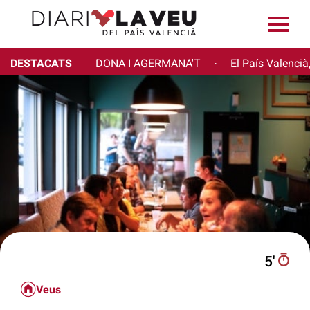
DESTACATS
DONA I AGERMANA'T
El País Valencià
·
5′
Veus