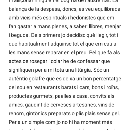
ni alliçonar ningú en el dogma de l’austeritat. La
balança de la despesa, doncs, es veu equilibrada
amb vicis més espirituals i hedonistes que em
fan gastar a mans plenes, a saber: llibres, menjar
i beguda. Dels primers jo decidisc què llegir, tot i
que habitualment adquirisc tot el que em cau a
les mans sense reparar en el preu. Pel que fa als
actes de rosegar i colar he de confessar que
signifiquen per a mi tota una litúrgia. Sóc un
autèntic golafre que es deixa un bon percentatge
del sou en restaurants barats i cars, bons i roïns,
productes gurmets, paelles a casa, convits als
amics, gaudint de cerveses artesanes, vins de
renom, gintònics preparats o plis plais sense gel.
Per a un ximple com jo no hi ha moment més