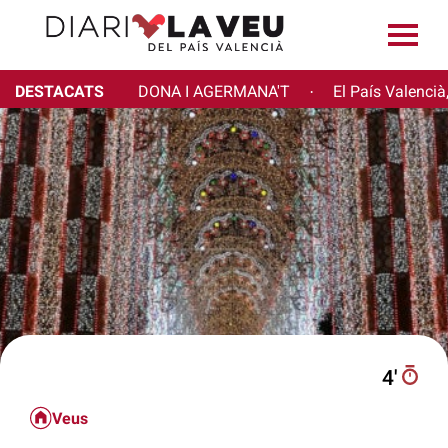
DESTACATS
DONA I AGERMANA'T
El País Valencià
·
4′
Veus