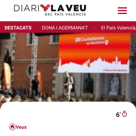
DESTACATS
DONA I AGERMANA'T
El País Valencià
·
6′
Veus