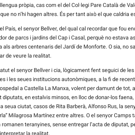
 llengua pròpia, cas com el del Col·legi Pare Català de Val
r que no n’hi hagen altres. És per tant això el que caldria 
el País, el senyor Bellver, del qual cal recordar que fou e
dor de parcs i jardins del Cap i Casal, perquè no estava 
ls arbres centenaris del Jardí de Monforte. O sia, no sa
r de veure la realitat.
atut el senyor Bellver i cia, lògicament fent seguici de le
 i les seues institucions autonòmiques, a la fi de recentr
Cospedal a Castella La Manxa, volent per damunt de tot, a
t diputats, en estalvis minsos, en lloc de donar-los faena, 
 la seua ciutat, casos de Rita Barberà, Alfonso Rus, la se
erla” Milagrosa Martínez entre altres. O el senyor Camps 
romanen teranyines, sense entregar l’acta de diputat, pe
nterpretar la realitat.