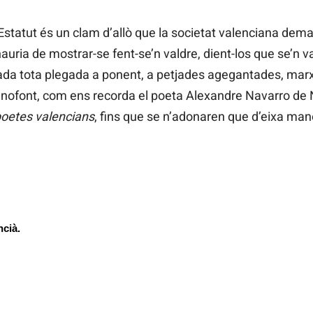
l’Estatut és un clam d’allò que la societat valenciana dem
auria de mostrar-se fent-se’n valdre, dient-los que se’n v
ilada tota plegada a ponent, a petjades agegantades, marx
enofont, com ens recorda el poeta Alexandre Navarro de
poetes valencians
, fins que se n’adonaren que d’eixa mane
ncià.