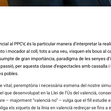
cial al PPCV, és la particular manera d’interpretar la rea
to i mocador al coll, tots a una veu, visquen els bous al ca
sumpte de gran importància, paradigma de les senyes d’id
passió, per aquesta classe d’espectacles amb cassalla i ba
es pobles.
de vital, peremptòria i necessària esmena del nostre sim
el que desenvolupat en la Llei de l’Ús del valencià, conse
re – majorment “valencià no” – vulga que el fill estudie e
bliga els xiquets de la línia en valencià redreçar-se fins a el