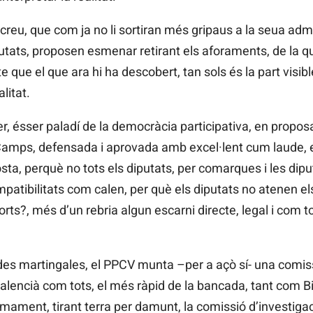
reu, que com ja no li sortiran més gripaus a la seua admi
utats, proposen esmenar retirant els aforaments, de la q
que el que ara hi ha descobert, tan sols és la part visible
litat.
, ésser paladí de la democràcia participativa, en proposar
 Camps, defensada i aprovada amb excel·lent cum laude, e
sta, perquè no tots els diputats, per comarques i les dip
mpatibilitats com calen, per què els diputats no atenen e
ts?, més d’un rebria algun escarni directe, legal i com to
es martingales, el PPCV munta –per a açò sí- una comissi
encià com tots, el més ràpid de la bancada, tant com Bill
ssimament, tirant terra per damunt, la comissió d’investig