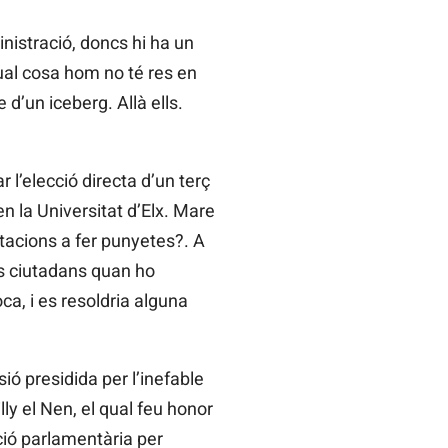
nistració, doncs hi ha un
ual cosa hom no té res en
 d’un iceberg. Allà ells.
 l’elecció directa d’un terç
n la Universitat d’Elx. Mare
utacions a fer punyetes?. A
ls ciutadans quan ho
ca, i es resoldria alguna
ó presidida per l’inefable
y el Nen, el qual feu honor
ació parlamentària per