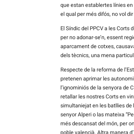
que estan establertes línies en
el qual per més difós, no vol di
El Síndic del PPCV a les Corts d
per no adonar-se’n, essent regi
aparcament de cotxes, causava a
dels tècnics, una mena particula
Respecte de la reforma de l’Est
pretenen aprimar les autonomies
l’ignominiós de la senyora de 
retallar les nostres Corts en vin
simultaniejat en les batllies de
senyor Alperi o las mateixa “P
més descansat del món, per on 
poble valencià. Altra manera d’i