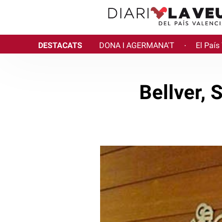
DESTACATS
DONA I AGERMANA'T
El País
·
Bellver, 