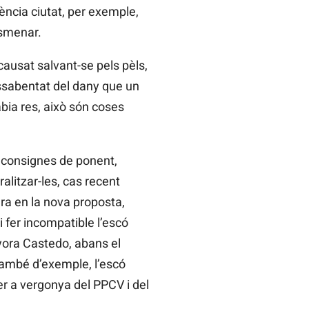
ència ciutat, per exemple,
esmenar.
ncausat salvant-se pels pèls,
assabentat del dany que un
bia res, això són coses
s consignes de ponent,
alitzar-les, cas recent
ra en la nova proposta,
i fer incompatible l’escó
nyora Castedo, abans el
també d’exemple, l’escó
r a vergonya del PPCV i del