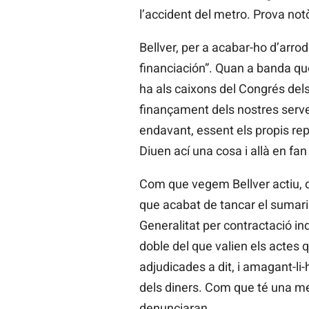
l’accident del metro. Prova notò
Bellver, per a acabar-ho d’arr
financiación”. Quan a banda que
ha als caixons del Congrés dels
finançament dels nostres serve
endavant, essent els propis re
Diuen ací una cosa i allà en fan 
Com que vegem Bellver actiu, de
que acabat de tancar el sumari p
Generalitat per contractació in
doble del que valien els actes 
adjudicades a dit, i amagant-li-
dels diners. Com que té una mena
denunciaran.