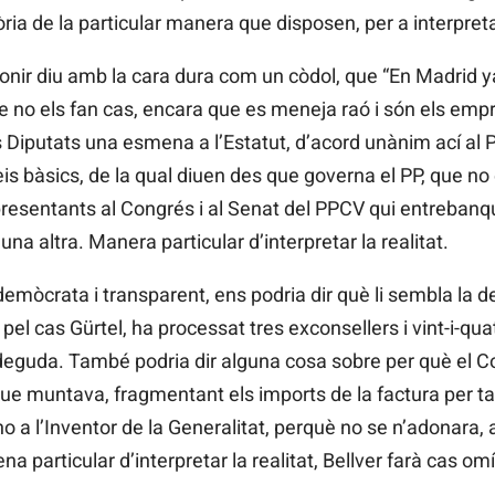
ria de la particular manera que disposen, per a interpretar
odonir diu amb la cara dura com un còdol, que “En Madrid
 no els fan cas, encara que es meneja raó i són els empr
 Diputats una esmena a l’Estatut, d’acord unànim ací al Pa
is bàsics, de la qual diuen des que governa el PP, que no
presentants al Congrés i al Senat del PPCV qui entrebanq
una altra. Manera particular d’interpretar la realitat.
mòcrata i transparent, ens podria dir què li sembla la de
el cas Gürtel, ha processat tres exconsellers i vint-i-quat
deguda. També podria dir alguna cosa sobre per què el Co
que muntava, fragmentant els imports de la factura per tal
ho a l’Inventor de la Generalitat, perquè no se n’adonara,
 particular d’interpretar la realitat, Bellver farà cas omí