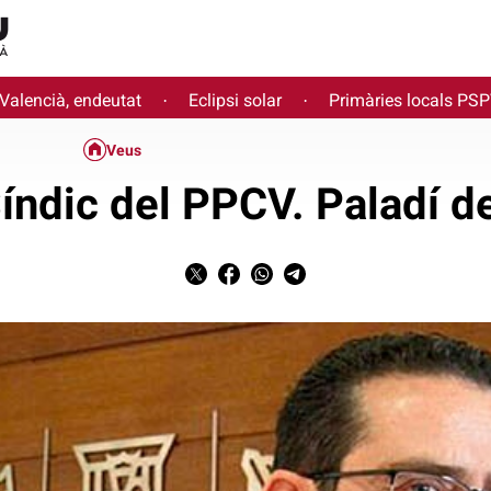
 Valencià, endeutat
Eclipsi solar
Primàries locals PS
·
·
Veus
Síndic del PPCV. Paladí de