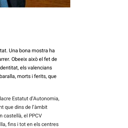
litat. Una bona mostra ha
rrer. Obeeix això el fet de
entitat, els valencians
ralla, morts i ferits, que
ulacre Estatut d’Autonomia,
nt que dins de l’àmbit
n castellà, el PPCV
la, fins i tot en els centres