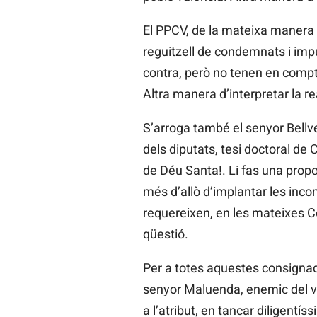
El PPCV, de la mateixa manera c
reguitzell de condemnats i imp
contra, però no tenen en compte 
Altra manera d’interpretar la rea
S’arroga també el senyor Bellver
dels diputats, tesi doctoral de
de Déu Santa!. Li fas una propo
més d’allò d’implantar les inco
requereixen, en les mateixes Cor
qüestió.
Per a totes aquestes consignad
senyor Maluenda, enemic del val
a l’atribut, en tancar diligentí