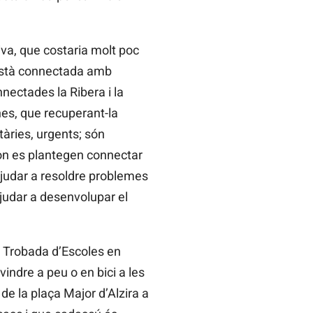
va, que costaria molt poc
a està connectada amb
nectades la Ribera i la
nes, que recuperant-la
tàries, urgents; són
 on es plantegen connectar
judar a resoldre problemes
ajudar a desenvolupar el
 Trobada d’Escoles en
indre a peu o en bici a les
e la plaça Major d’Alzira a