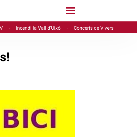
PV
Incendi la Vall d'Uixó
Concerts de Vivers
·
·
s!