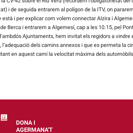
 la CV-42 sobre el Riu Verd (recordem l’obligatorietat del
t) i de seguida entrarem al polígon de la ITV, on pararem
 està i per explicar com volem connectar Alzira i Algemes
e Berca i entrarem a Algemesí, cap a les 10.15, pel Po
’ambdós Ajuntaments, hem invitat els regidors a vindre 
a, l’adequació dels camins annexos i que es permeta la cir
mitant en aquest camí la velocitat màxima dels automòbil
DONA I
AGERMANA'T