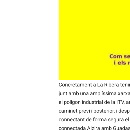
Per això insistim en la necessi
insostenible. I les millors solu
bicicleta i caminar.
Així doncs, fa temps que reivin
mitjançant vies segures, exclusi
Ací tenim molts camins rurals ap
connectar-los bé per unir els muni
Concretament a La Ribera tenim el
junt amb una amplíssima xarxa
el polígon industrial de la ITV,
caminet previ i posterior, i d
connectant de forma segura el 
connectada Alzira amb Guadassu