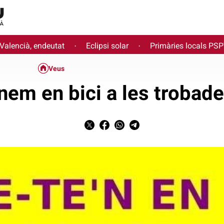
 Valencià, endeutat
Eclipsi solar
Primàries locals PS
·
·
Veus
nem en bici a les trobade