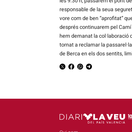
les 9.30 h, passarem el pont de
responsable de la seua segureta
vore com de ben “aprofitat” que
després continuarem pel Camí d
hem demanat la col·laboració d
tornat a reclamar la passarel·l
de Berca en els dos sentits, li