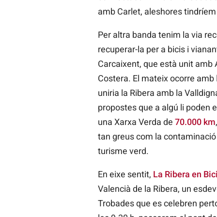
amb Carlet, aleshores tindríem
Per altra banda tenim la via r
recuperar-la per a bicis i vian
Carcaixent, que està unit amb A
Costera. El mateix ocorre amb 
uniria la Ribera amb la Valldign
propostes que a algú li poden e
una Xarxa Verda de
70.000 km
tan greus com la contaminació d
turisme verd.
En eixe sentit,
La Ribera en Bic
Valencià de la Ribera, un esdev
Trobades que es celebren pertot