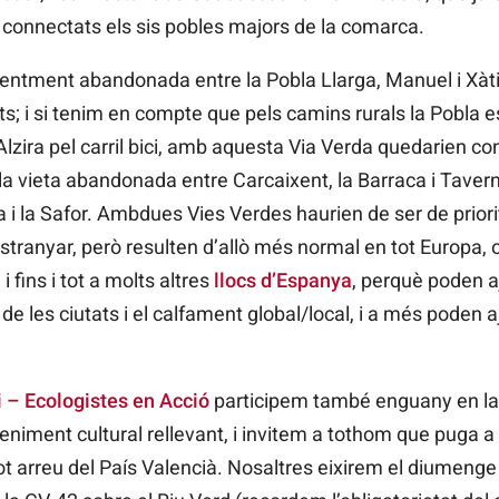
 connectats els sis pobles majors de la comarca.
ecentment abandonada entre la Pobla Llarga, Manuel i Xàti
ants; i si tenim en compte que pels camins rurals la Pobl
lzira pel carril bici, amb aquesta Via Verda quedarien con
la vieta abandonada entre Carcaixent, la Barraca i Taver
a i la Safor. Ambdues Vies Verdes haurien de ser de priori
stranyar, però resulten d’allò més normal en tot Europa,
, i fins i tot a molts altres
llocs d’Espanya
, perquè poden a
e les ciutats i el calfament global/local, i a més poden 
i – Ecologistes en Acció
participem també enguany en la
eniment cultural rellevant, i invitem a tothom que puga a v
 arreu del País Valencià. Nosaltres eixirem el diumenge d