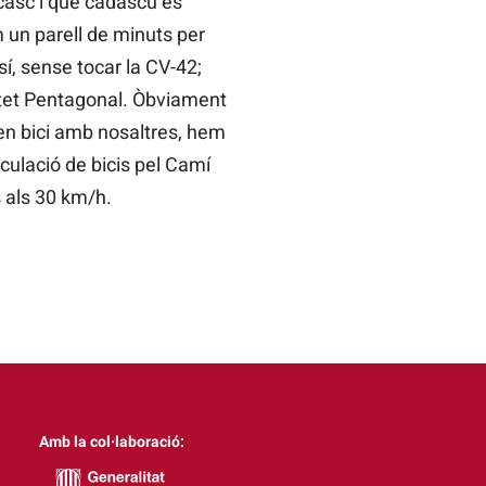
 casc i que cadascú és
 un parell de minuts per
í, sense tocar la CV-42;
ntet Pentagonal. Òbviament
en bici amb nosaltres, hem
culació de bicis pel Camí
s als 30 km/h.
Amb la col·laboració: