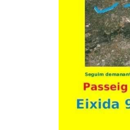
Diari LaVeu
14/04/2016 22:00
A València tenim un clima benign
en volta de dedicar-nos a esgota
realment ideal per a viure.
I un dels majors problemes ambi
contaminació i generació de gas
territori amb tantes autopistes,
reaccionari Ministeri d’Indúst
de 3 km i el 10% per anar a men
peu. A més, els autos transpo
kg per transportar-ne 100 (un 1