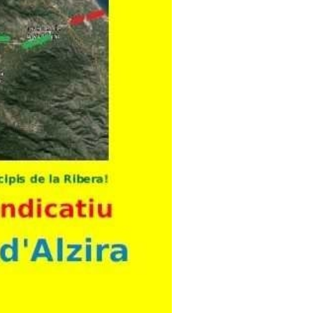
aisatge divers i bonic. Si
ar-se, aquest seria un lloc
 són el principal focus de
la destrucció directa del
ons
l’IDAE
(depenent del
òbils són per anar a menys
 es poden fer en bici o a
motors han de moure 1.000