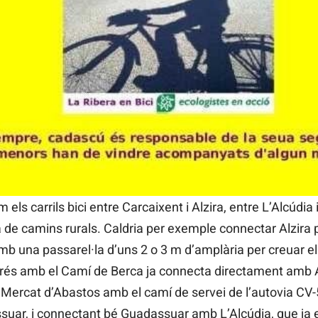
tat de canviar el model de transport, perquè l’actual resu
cions passen per fomentar el transport públic normal: tren
diquem la Xarxa Verda que ara proposa la Diputació per un
ves per a ciclistes i vianants o compartides amb els agric
rofitables i uns pocs carrils bici, de manera que resultari
cipis i llocs d’interés cultural, turístic, etc.
s carrils bici entre Carcaixent i Alzira, entre L’Alcúdia i 
 de camins rurals. Caldria per exemple connectar Alzira
 amb una passarel·la d’uns 2 o 3 m d’amplària per creuar el
esprés amb el Camí de Berca ja connecta directament am
Mercat d’Abastos amb el camí de servei de l’autovia CV-5
ar, i connectant bé Guadassuar amb L’Alcúdia, que ja est