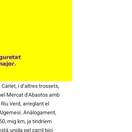
lta absolutament
, metro i autobús, més la
ir tots els nostres pobles
ultors a baixa velocitat.
a molt fàcil i barat
Carlet, i d’altres trossets,
 pel Mercat d’Abastos amb
 Riu Verd, arreglant el
b Algemesí. Anàlogament,
0, mig km, ja tindríem
à unida pel carril bici