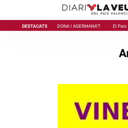
DESTACATS
DONA I AGERMANA'T
El País
·
A