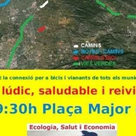
e, unes terres fèrtils, regades per nombrosos rius, i un p
r i destrossar l’entorn, el cuidàrem i l’ajudàrem a recuper
entals que patim ara és l’ús abusiu dels automòbils, que
os hivernacle (CO2, NOx, O3, COV, etc.), a més d’originar 
 autovies i carreteres. L’abús arriba a tal nivell que, seg
ria i Energia), el 50% dels desplaçaments urbans en autom
ys de 500 metres, distàncies que en la majoria dels casos
rten 1’3 passatgers de mitjana, de manera que els seus 
0% d’eficiència bruta)…