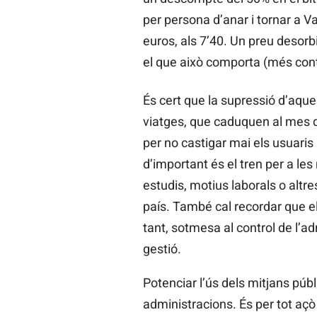
per persona d’anar i tornar a V
euros, als 7’40. Un preu desorb
el que això comporta (més con
És cert que la supressió d’aqu
viatges, que caduquen al mes 
per no castigar mai els usuaris
d’important és el tren per a l
estudis, motius laborals o altre
país. També cal recordar que el 
tant, sotmesa al control de l’a
gestió.
Potenciar l’ús dels mitjans públi
administracions. És per tot açò