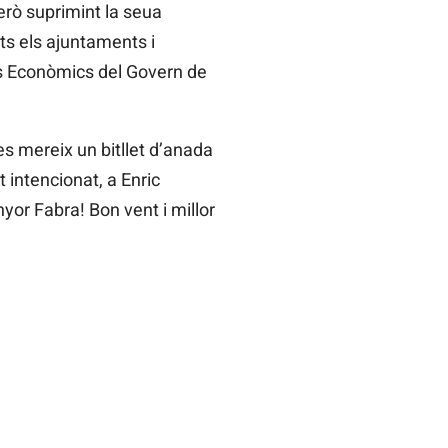
erò suprimint la seua
ts els ajuntaments i
s Econòmics del Govern de
es mereix un bitllet d’anada
 intencionat, a Enric
yor Fabra! Bon vent i millor