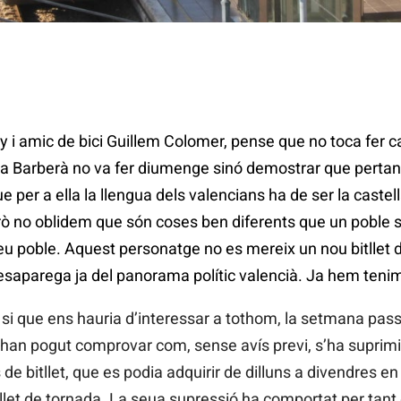
i amic de bici Guillem Colomer, pense que no toca fer ca
ita Barberà no va fer diumenge sinó demostrar que pertan
ue per a ella la llengua dels valencians ha de ser la castel
erò no oblidem que són coses ben diferents que un poble sàp
 seu poble. Aquest personatge no es mereix un nou bitllet 
saparega ja del panorama polític valencià. Ja hem tenim
ò si que ens hauria d’interessar a tothom, la setmana pass
han pogut comprovar com, sense avís previ, s’ha suprimit 
de bitllet, que es podia adquirir de dilluns a divendres e
let de tornada. La seua supressió ha comportat per tant 