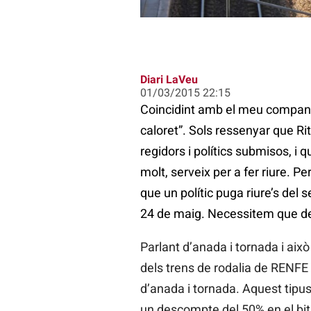
Diari LaVeu
01/03/2015 22:15
Coincidint amb el meu company 
caloret”. Sols ressenyar que R
regidors i polítics submisos, i q
molt, serveix per a fer riure. P
que un polític puga riure’s del
24 de maig. Necessitem que de
Parlant d’anada i tornada i aix
dels trens de rodalia de RENFE 
d’anada i tornada. Aquest tipus 
un descompte del 50% en el bitl