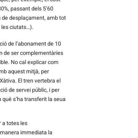
 30%, passant dels 5’60
pus de desplaçament, amb tot
 les ciutats…).
ició de l’abonament de 10
en de ser complementàries
ible. No cal explicar com
mb aquest mitjà, per
àtiva. El tren vertebra el
ió de servei públic, i per
 què s’ha transferit la seua
 a totes les
de manera immediata la