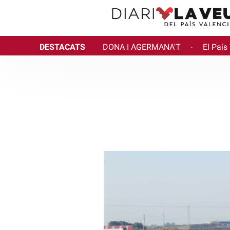
DESTACATS
DONA I AGERMANA'T
El País
·