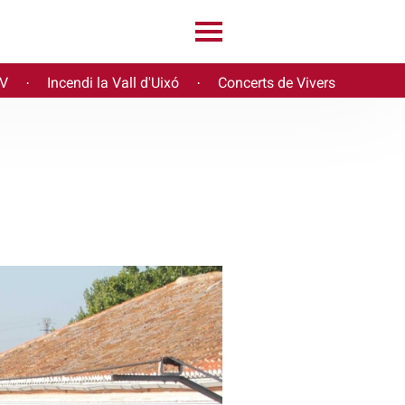
PV
Incendi la Vall d'Uixó
Concerts de Vivers
·
·