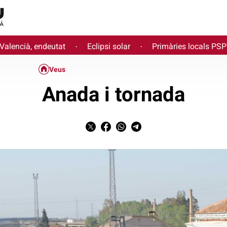
 Valencià, endeutat
Eclipsi solar
Primàries locals PS
·
·
Veus
Anada i tornada