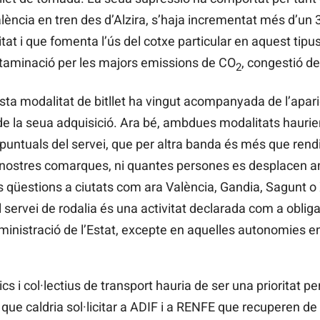
alència en tren des d’Alzira, s’haja incrementat més d’un
itat i que fomenta l’ús del cotxe particular en aquest ti
taminació per les majors emissions de CO
, congestió de
2
esta modalitat de bitllet ha vingut acompanyada de l’apar
de la seua adquisició. Ara bé, ambdues modalitats hauri
 puntuals del servei, que per altra banda és més que rend
es nostres comarques, ni quantes persones es desplacen a
s qüestions a ciutats com ara València, Gandia, Sagunt o X
servei de rodalia és una activitat declarada com a obligac
dministració de l’Estat, excepte en aquelles autonomies en
cs i col·lectius de transport hauria de ser una prioritat per
 que caldria sol·licitar a ADIF i a RENFE que recuperen 