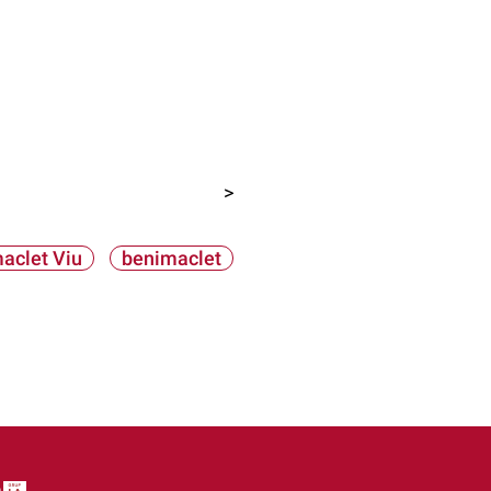
>
aclet Viu
benimaclet