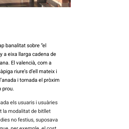
p banalitat sobre “el
y a eixa llarga cadena de
lana. El valencià, com a
iga riure’s d’ell mateix i
d’anada i tornada el pròxim
 prou.
ada els usuaris i usuàries
la modalitat de bitllet
n dies no festius, suposava
que, per exemple, el cost