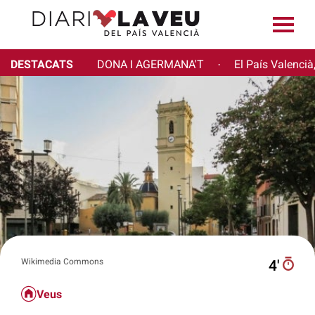
DESTACATS
DONA I AGERMANA'T
El País Valencià
·
Wikimedia Commons
4′
Veus