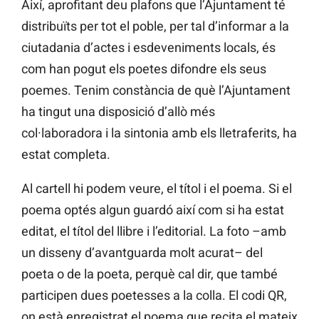
Així, aprofitant deu plafons que l’Ajuntament té
distribuïts per tot el poble, per tal d’informar a la
ciutadania d’actes i esdeveniments locals, és
com han pogut els poetes difondre els seus
poemes. Tenim constància de què l’Ajuntament
ha tingut una disposició d’allò més
col·laboradora i la sintonia amb els lletraferits, ha
estat completa.
Al cartell hi podem veure, el títol i el poema. Si el
poema optés algun guardó així com si ha estat
editat, el títol del llibre i l’editorial. La foto –amb
un disseny d’avantguarda molt acurat– del
poeta o de la poeta, perquè cal dir, que també
participen dues poetesses a la colla. El codi QR,
on està enregistrat el poema que recita el mateix