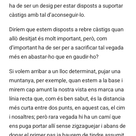
ha de ser un desig per estar disposts a suportar
càstigs amb tal d’aconseguir-lo.
Diríem que estem disposts a rebre càstigs quan
allò desitjat és molt important, però, com
d’important ha de ser per a sacrificar tal vegada
més en abastar-ho que en gaudir-ho?
Si volem arribar a un lloc determinat, pujar una
muntanya, per exemple, quan estem a la base i
mirem cap amunt la nostra vista ens marca una
línia recta que, com és ben sabut, és la distancia
més curta entre dos punts, en aquest cas, el cim
i nosaltres; però rara vegada hi ha un camí que
ens puga portar allí sense zigzaguejar i abans de
donar el primer pas ja haurem de tindre assumit