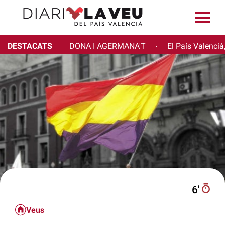
DESTACATS
DONA I AGERMANA'T
El País Valencià
·
6′
Veus