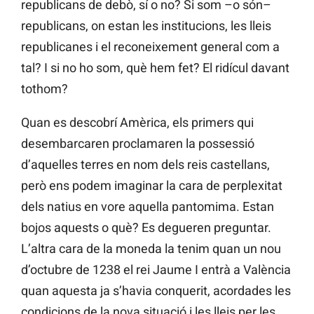
republicans de debò, sí o no? Si som –o són–
republicans, on estan les institucions, les lleis
republicanes i el reconeixement general com a
tal? I si no ho som, què hem fet? El ridícul davant
tothom?
Quan es descobrí Amèrica, els primers qui
desembarcaren proclamaren la possessió
d’aquelles terres en nom dels reis castellans,
però ens podem imaginar la cara de perplexitat
dels natius en vore aquella pantomima. Estan
bojos aquests o què? Es degueren preguntar.
L’altra cara de la moneda la tenim quan un nou
d’octubre de 1238 el rei Jaume I entrà a València
quan aquesta ja s’havia conquerit, acordades les
condicions de la nova situació i les lleis per les