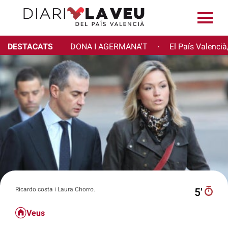
DESTACATS
DONA I AGERMANA'T
El País Valencià
·
Ricardo costa i Laura Chorro.
5′
Veus