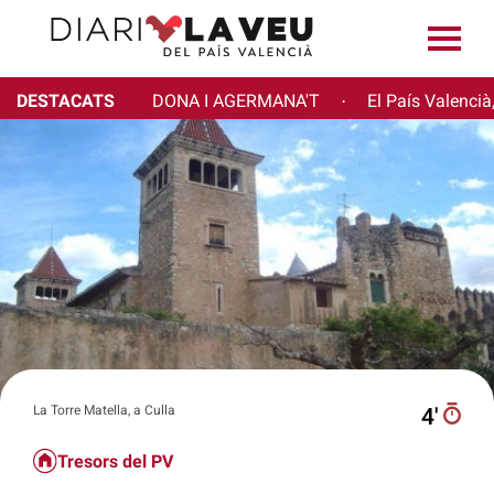
DESTACATS
DONA I AGERMANA'T
El País Valencià
·
La Torre Matella, a Culla
4′
Tresors del PV