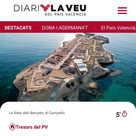
DESTACATS
DONA I AGERMANA'T
El País Valencià
·
La Illeta dels Banyets, al Campello
5′
Tresors del PV