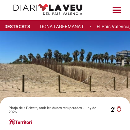
DESTACATS
DONA I AGERMANA'T
El País Valencià
·
Platja dels Peixets, amb les dunes recuperades. Juny de
2′
2026.
Territori