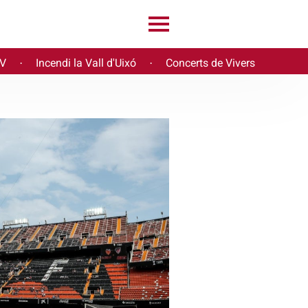
PV
Incendi la Vall d'Uixó
Concerts de Vivers
·
·