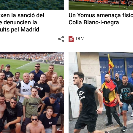
xen la sanció del
Un Yomus amenaça físi
e denuncien la
Colla Blanc-i-negra
ults pel Madrid
DLV