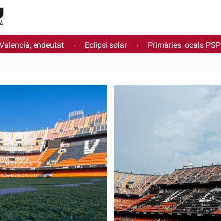
 Valencià, endeutat
Eclipsi solar
Primàries locals PS
·
·