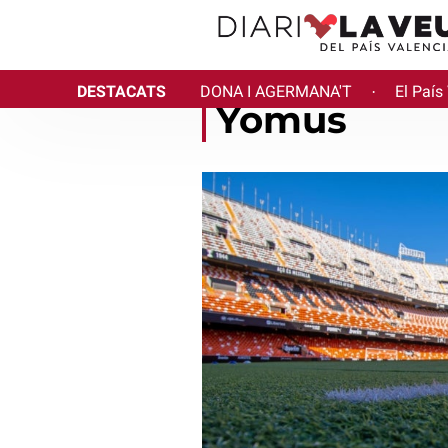
DESTACATS
DONA I AGERMANA'T
El País
·
Yomus