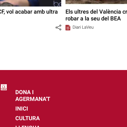
F, vol acabar amb ultra
Els ultres del València 
robar a la seu del BEA
Diari LaVeu
DONA I
AGERMANA'T
INICI
CULTURA