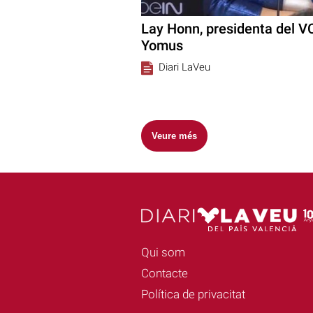
Lay Honn, presidenta del VC
Yomus
Diari LaVeu
Veure més
Qui som
Contacte
Política de privacitat