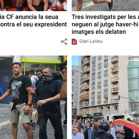
ia CF anuncia la seua
Tres investigats per les
contra el seu expresident
neguen al jutge haver-hi
imatges els delaten
Diari LaVeu