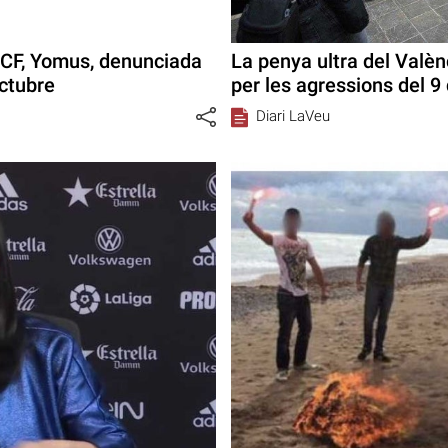
a CF, Yomus, denunciada
La penya ultra del Valè
Octubre
per les agressions del 9
Diari LaVeu