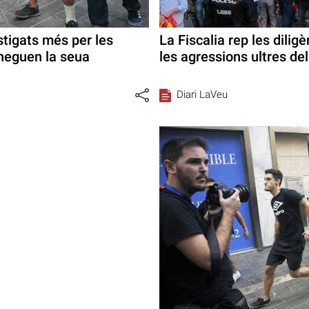
stigats més per les
La Fiscalia rep les dilig
 neguen la seua
les agressions ultres de
Diari LaVeu