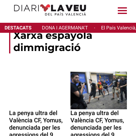
DESTACATS
DONA I AGERMANA'T
El País Valencià
·
Xarxa espayola
dimmigració
La penya ultra del
La penya ultra del
València CF, Yomus,
València CF, Yomus,
denunciada per les
denunciada per les
agressions del 9
agressions del 9