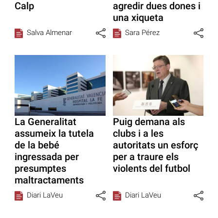
Calp
agredir dues dones i
una xiqueta
Salva Almenar
Sara Pérez
La Generalitat
Puig demana als
assumeix la tutela
clubs i a les
de la bebé
autoritats un esforç
ingressada per
per a traure els
presumptes
violents del futbol
maltractaments
Diari LaVeu
Diari LaVeu