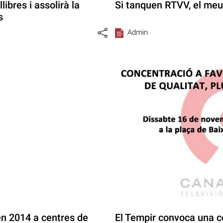
libres i assolirà la
Si tanquen RTVV, el meu 
s
Admin
en 2014 a centres de
El Tempir convoca una c