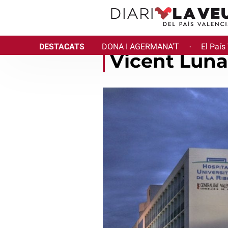
DESTACATS
DONA I AGERMANA'T
El País
·
Vicent Luna 