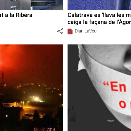
at a la Ribera
Calatrava es ‘llava les m
caiga la façana de l’Àgo
Diari LaVeu