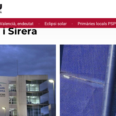
 Valencià, endeutat
Eclipsi solar
Primàries locals PS
·
·
i Sirera