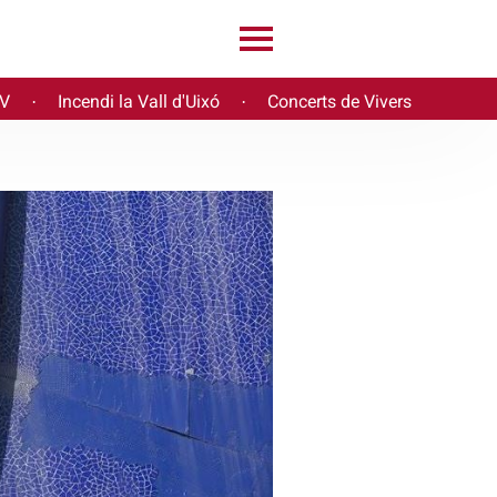
PV
Incendi la Vall d'Uixó
Concerts de Vivers
·
·