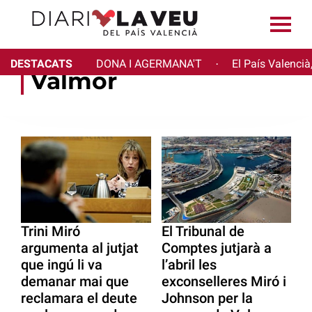
DESTACATS
DONA I AGERMANA'T
El País Valencià
·
Valmor
Trini Miró
El Tribunal de
argumenta al jutjat
Comptes jutjarà a
que ingú li va
l’abril les
demanar mai que
exconselleres Miró i
reclamara el deute
Johnson per la