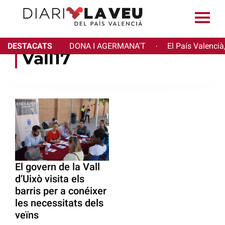
DESTACATS
DONA I AGERMANA'T
El País Valencià
·
Vall17
El govern de la Vall
d’Uixò visita els
barris per a conéixer
les necessitats dels
veïns