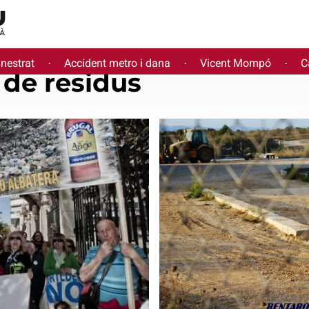
inestrat
Accident metro i dana
Vicent Mompó
C
·
·
·
de residus