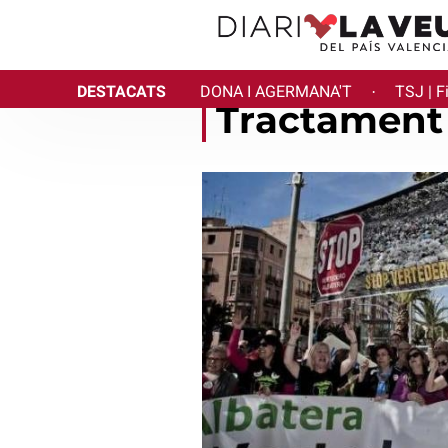
DESTACATS
DONA I AGERMANA'T
TSJ | F
·
Tractament 