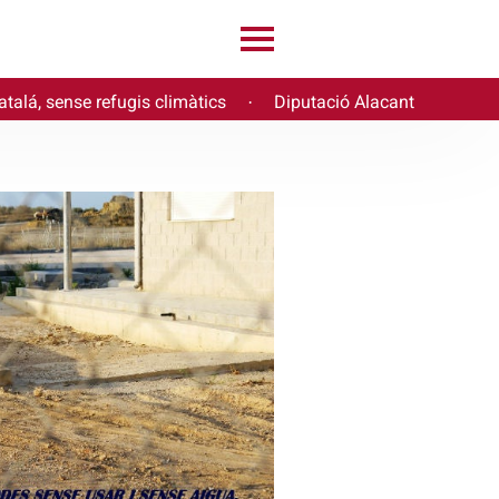
atalá, sense refugis climàtics
Diputació Alacant
·