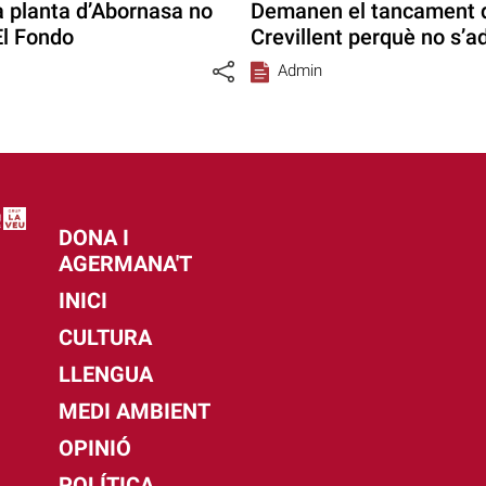
 planta d’Abornasa no
Demanen el tancament de
El Fondo
Crevillent perquè no s’ad
Admin
DONA I
AGERMANA'T
INICI
CULTURA
LLENGUA
MEDI AMBIENT
OPINIÓ
POLÍTICA