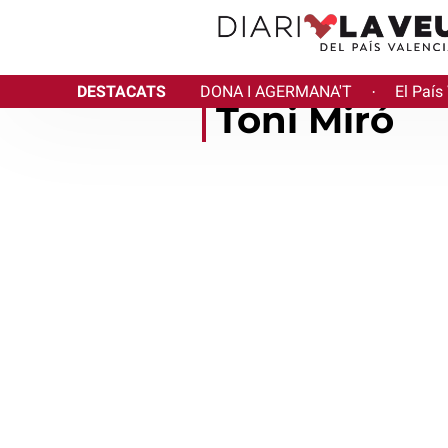
DESTACATS
DONA I AGERMANA'T
El País
·
Toni Miró