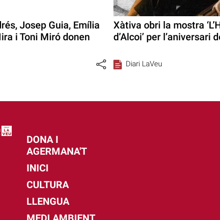
rés, Josep Guia, Emília
Xàtiva obri la mostra ‘L
ira i Toni Miró donen
d’Alcoi’ per l’aniversari
Diari LaVeu
DONA I
AGERMANA'T
INICI
CULTURA
LLENGUA
MEDI AMBIENT