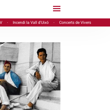
PV
Incendi la Vall d'Uixó
Concerts de Vivers
·
·