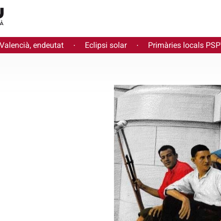
 Valencià, endeutat
Eclipsi solar
Primàries locals PS
·
·