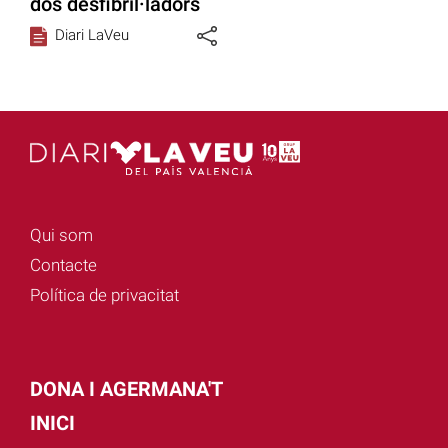
dos desfibril·ladors
Diari LaVeu
Qui som
Contacte
Política de privacitat
DONA I AGERMANA'T
INICI