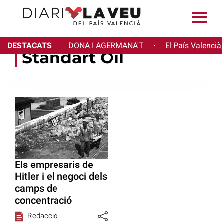
DESTACATS
DONA I AGERMANA'T
El País Valencià
·
Standart Oil
Els empresaris de
Hitler i el negoci dels
camps de
concentració
Redacció