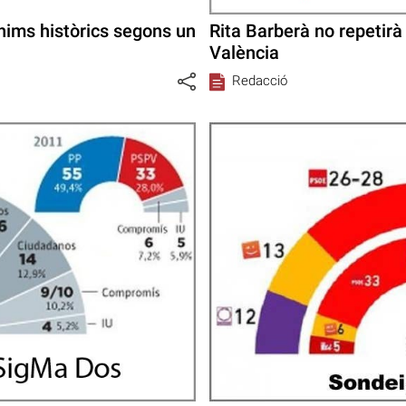
nims històrics segons un
Rita Barberà no repetir
València
Redacció