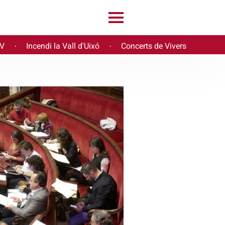
PV
Incendi la Vall d'Uixó
Concerts de Vivers
·
·