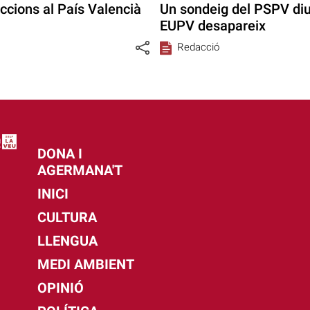
eccions al País Valencià
Un sondeig del PSPV diu
EUPV desapareix
Redacció
DONA I
AGERMANA'T
INICI
CULTURA
LLENGUA
MEDI AMBIENT
OPINIÓ