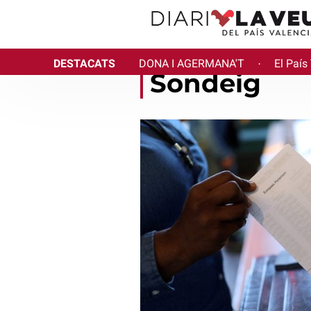
DESTACATS
DONA I AGERMANA'T
El País
·
Sondeig