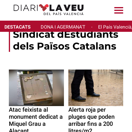
DESTACATS
DONA I AGERMANA'T
El País Valencià
·
Sindicat dEstudiants
dels Països Catalans
Atac feixista al
Alerta roja per
monument dedicat a
pluges que poden
Miquel Grau a
arribar fins a 200
Alacant
litres/m2