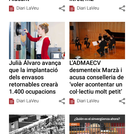
Diari LaVeu
Diari LaVeu
Julià Álvaro avança
L’ADMAECV
que la implantació
desmenteix Marzà i
dels envasos
acusa conselleria de
retornables crearà
‘voler acontentar un
1.400 ocupacions
col·lectiu molt petit’
Diari LaVeu
Diari LaVeu