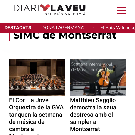
DESTACATS
DONA I AGERMANA'T
El País Valencià
·
SIMC de Montserrat
El Cor i la Jove
Matthieu Sagglio
Orquestra de la GVA
demostra la seua
tanquen la setmana
destresa amb el
de música de
sampler a
cambra a
Montserrat