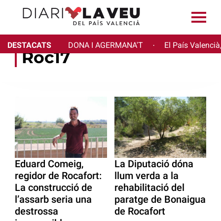
DESTACATS
DONA I AGERMANA'T
El País Valencià
·
Roc17
Eduard Comeig,
La Diputació dóna
regidor de Rocafort:
llum verda a la
La construcció de
rehabilitació del
l’assarb seria una
paratge de Bonaigua
destrossa
de Rocafort