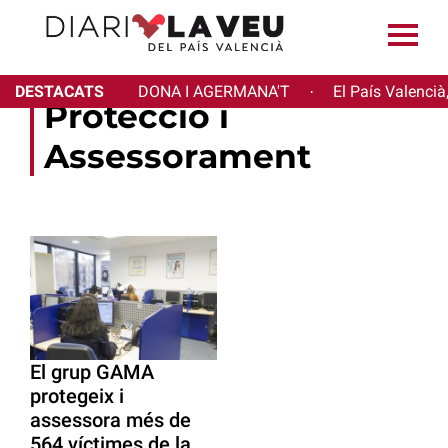
DESTACATS
DONA I AGERMANA'T
El País Valencià
·
Protecció i
Assessorament
El grup GAMA
protegeix i
assessora més de
564 víctimes de la