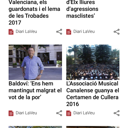
Valenciana, els
d’Elx lliures
guardonats i el lema
d’agressions
de les Trobades
masclistes’
2017
Diari LaVeu
Diari LaVeu
Baldoví: ‘Ens hem
L’Associació Musical
mantingut malgrat el
Canalense guanya el
vot de la por’
Certamen de Cullera
2016
Diari LaVeu
Diari LaVeu