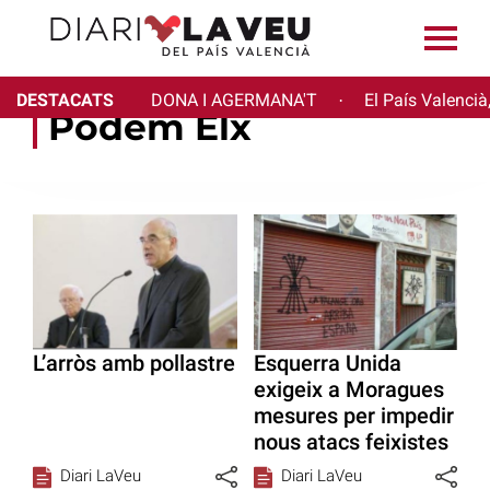
DESTACATS
DONA I AGERMANA'T
El País Valencià
·
Podem Elx
L’arròs amb pollastre
Esquerra Unida
exigeix a Moragues
mesures per impedir
nous atacs feixistes
Diari LaVeu
Diari LaVeu