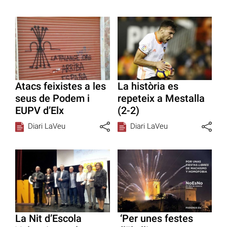
Atacs feixistes a les
La història es
seus de Podem i
repeteix a Mestalla
EUPV d’Elx
(2-2)
Diari LaVeu
Diari LaVeu
La Nit d’Escola
‘Per unes festes